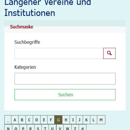
Langener Vereine und
Institutionen
Suchmaske
Suchbegriffe
Suchen
Kategorien
Suchen
_
A
B
C
D
E
F
G
H
I
J
K
L
M
N
O
P
R
S
T
U
V
W
Z
#