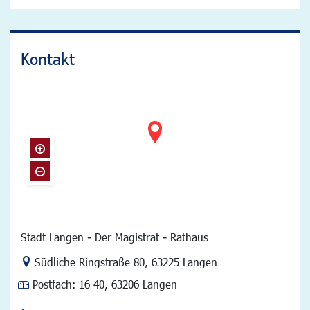
Kontakt
Stadt Langen - Der Magistrat - Rathaus
Link zur Google-Maps Navigation
Südliche Ringstraße 80
,
63225 Langen
Postfach:
16 40, 63206 Langen