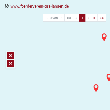
www.foerderverein-gss-langen.de
1-10 von 18
««
«
1
2
»
»»