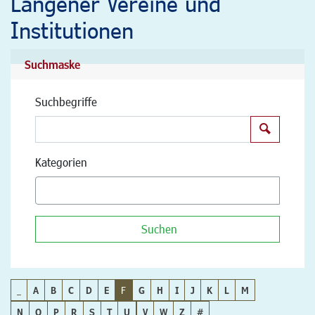
Langener Vereine und
Institutionen
Suchmaske
Suchbegriffe
Suchen
Kategorien
Suchen
_
A
B
C
D
E
F
G
H
I
J
K
L
M
N
O
P
R
S
T
U
V
W
Z
#