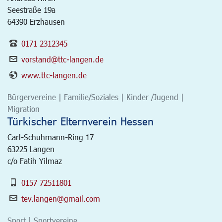
Seestraße 19a
64390 Erzhausen
0171 2312345
vorstand@ttc-langen.de
www.ttc-langen.de
Bürgervereine | Familie/Soziales | Kinder /Jugend |
Migration
Türkischer Elternverein Hessen
Carl-Schuhmann-Ring 17
63225
Langen
c/o Fatih Yilmaz
0157 72511801
tev.langen@gmail.com
Sport | Sportvereine