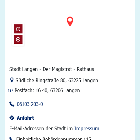
Stadt Langen - Der Magistrat - Rathaus
Link zur Google-Maps Navigation
Südliche Ringstraße 80
,
63225 Langen
Postfach:
16 40, 63206 Langen
06103 203-0
Anfahrt
E-Mail-Adressen der Stadt im
Impressum
Einheitliche Behördennummer 115