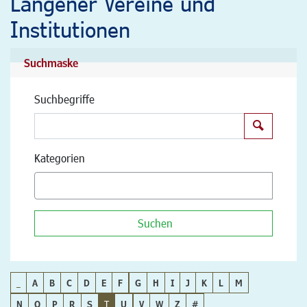
Langener Vereine und
Institutionen
Suchmaske
Suchbegriffe
Suchen
Kategorien
Suchen
_
A
B
C
D
E
F
G
H
I
J
K
L
M
N
O
P
R
S
T
U
V
W
Z
#