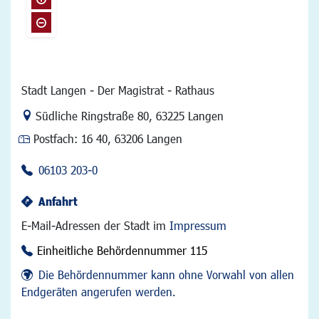
Stadt Langen - Der Magistrat - Rathaus
Link zur Google-Maps Navigation
Südliche Ringstraße 80
,
63225 Langen
Postfach:
16 40, 63206 Langen
06103 203-0
Anfahrt
E-Mail-Adressen der Stadt im
Impressum
Einheitliche Behördennummer 115
Die Behördennummer kann ohne Vorwahl von allen
Endgeräten angerufen werden.