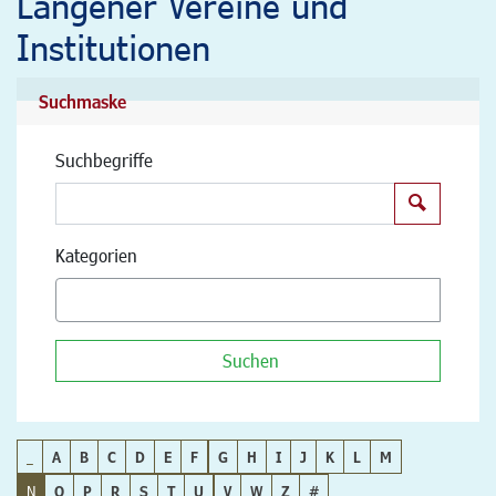
Langener Vereine und
Institutionen
Suchmaske
Suchbegriffe
Suchen
Kategorien
Suchen
_
A
B
C
D
E
F
G
H
I
J
K
L
M
N
O
P
R
S
T
U
V
W
Z
#