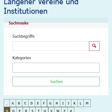
Langener Vereine und
Institutionen
Suchmaske
Suchbegriffe
Suchen
Kategorien
Suchen
_
A
B
C
D
E
F
G
H
I
J
K
L
M
N
O
P
R
S
T
U
V
W
Z
#