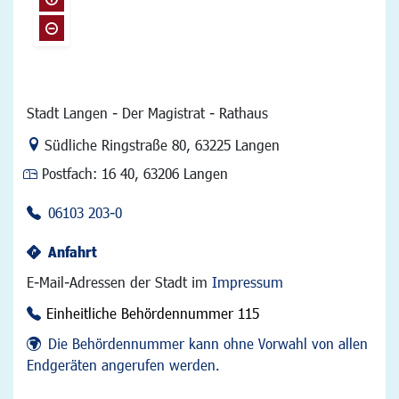
Stadt Langen - Der Magistrat - Rathaus
Link zur Google-Maps Navigation
Südliche Ringstraße 80
,
63225 Langen
Postfach:
16 40, 63206 Langen
06103 203-0
Anfahrt
E-Mail-Adressen der Stadt im
Impressum
Einheitliche Behördennummer 115
Die Behördennummer kann ohne Vorwahl von allen
Endgeräten angerufen werden.