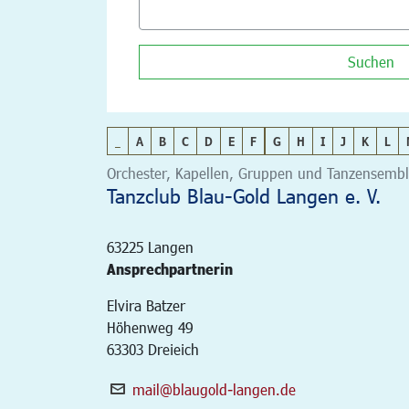
Suchen
_
A
B
C
D
E
F
G
H
I
J
K
L
Orchester, Kapellen, Gruppen und Tanzensemble
Tanzclub Blau-Gold Langen e. V.
63225
Langen
Ansprechpartnerin
Elvira Batzer
Höhenweg 49
63303 Dreieich
mail@blaugold-langen.de