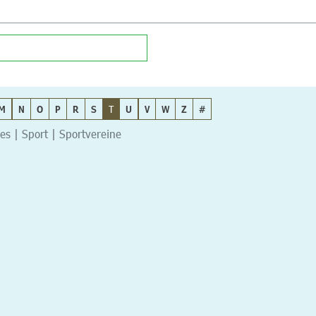
M
N
O
P
R
S
T
U
V
W
Z
#
s | Sport | Sportvereine