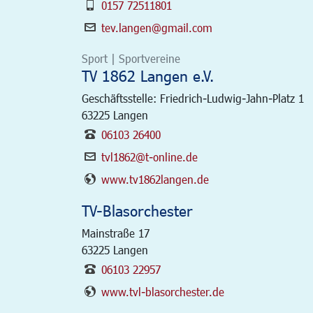
0157 72511801
tev.langen@gmail.com
Sport | Sportvereine
TV 1862 Langen e.V.
Geschäftsstelle: Friedrich-Ludwig-Jahn-Platz 1
63225
Langen
06103 26400
tvl1862@t-online.de
www.tv1862langen.de
TV-Blasorchester
Mainstraße 17
63225
Langen
06103 22957
www.tvl-blasorchester.de