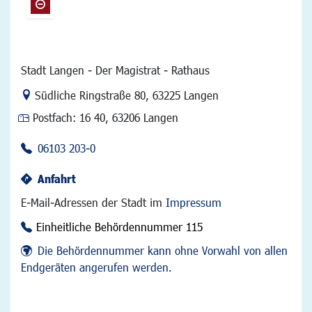
Stadt Langen - Der Magistrat - Rathaus
Link zur Google-Maps Navigation
Südliche Ringstraße 80
,
63225 Langen
Postfach:
16 40, 63206 Langen
06103 203-0
Anfahrt
E-Mail-Adressen der Stadt im
Impressum
Einheitliche Behördennummer 115
Die Behördennummer kann ohne Vorwahl von allen
Endgeräten angerufen werden.