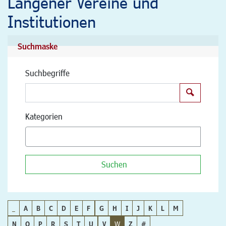
Langener Vereine und
Institutionen
Suchmaske
Suchbegriffe
Suchen
Kategorien
Suchen
_
A
B
C
D
E
F
G
H
I
J
K
L
M
N
O
P
R
S
T
U
V
W
Z
#