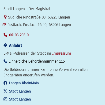
Stadt Langen - Der Magistrat
Link zur Google-Maps Navigation
Südliche Ringstraße 80
,
63225 Langen
Postfach:
Postfach 16 40, 63206 Langen
06103 203-0
Anfahrt
E-Mail-Adressen der Stadt im
Impressum
Einheitliche Behördennummer 115
Die Behördennummer kann ohne Vorwahl von allen
Endgeräten angerufen werden.
Langen.RheinMain
Stadt_Langen
Stadt_Langen