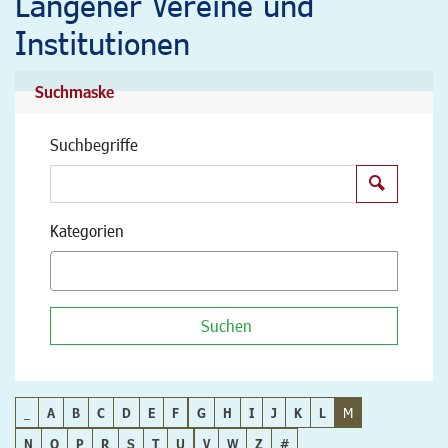
Langener Vereine und
Institutionen
Suchmaske
Suchbegriffe
Suchen
Kategorien
Suchen
_
A
B
C
D
E
F
G
H
I
J
K
L
M
N
O
P
R
S
T
U
V
W
Z
#