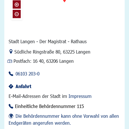
Stadt Langen - Der Magistrat - Rathaus
Link zur Google-Maps Navigation
Südliche Ringstraße 80
,
63225 Langen
Postfach:
16 40, 63206 Langen
06103 203-0
Anfahrt
E-Mail-Adressen der Stadt im
Impressum
Einheitliche Behördennummer 115
Die Behördennummer kann ohne Vorwahl von allen
Endgeräten angerufen werden.