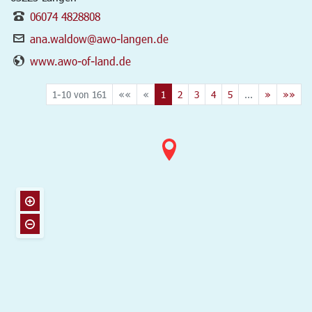
06074 4828808
ana.waldow@awo-langen.de
www.awo-of-land.de
1-10 von 161
««
«
1
2
3
4
5
...
»
»»