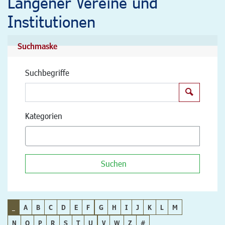
Langener Vereine und
Institutionen
Suchmaske
Suchbegriffe
Suchen
Kategorien
Suchen
_
A
B
C
D
E
F
G
H
I
J
K
L
M
N
O
P
R
S
T
U
V
W
Z
#