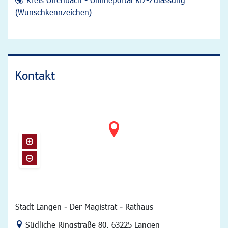
(Wunschkennzeichen)
Kontakt
Stadt Langen - Der Magistrat - Rathaus
Link zur Google-Maps Navigation
Südliche Ringstraße 80
,
63225 Langen