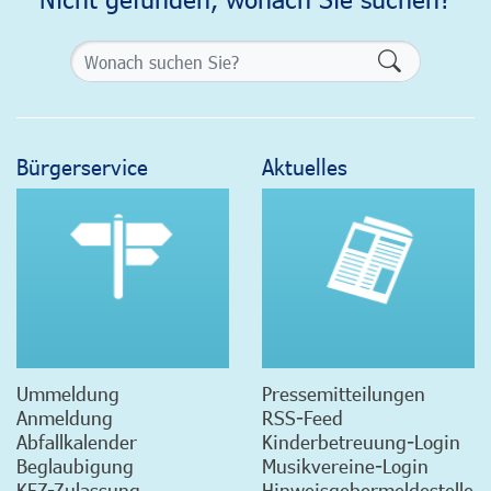
Formularsch
Bürgerservice
Aktuelles
Ummeldung
Pressemitteilungen
Anmeldung
RSS-Feed
Abfallkalender
Kinderbetreuung-Login
Beglaubigung
Musikvereine-Login
KFZ-Zulassung
Hinweisgebermeldestelle