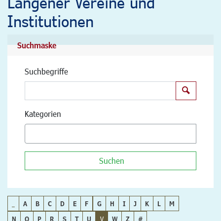
Langener Vereine und
Institutionen
Suchmaske
Suchbegriffe
Suchen
Kategorien
Suchen
_
A
B
C
D
E
F
G
H
I
J
K
L
M
N
O
P
R
S
T
U
V
W
Z
#