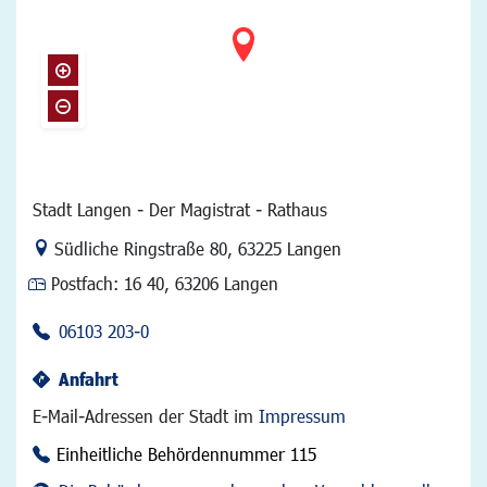
Stadt Langen - Der Magistrat - Rathaus
Link zur Google-Maps Navigation
Südliche Ringstraße 80
,
63225 Langen
Postfach:
16 40, 63206 Langen
06103 203-0
Anfahrt
E-Mail-Adressen der Stadt im
Impressum
Einheitliche Behördennummer 115