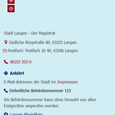
Stadt Langen - Der Magistrat
Link zur Google-Maps Navigation
Südliche Ringstraße 80
,
63225 Langen
Postfach:
Postfach 16 40, 63206 Langen
06103 203-0
Anfahrt
E-Mail-Adressen der Stadt im
Impressum
Einheitliche Behördennummer 115
Die Behördennummer kann ohne Vorwahl von allen
Endgeräten angerufen werden.
Langen.RheinMain