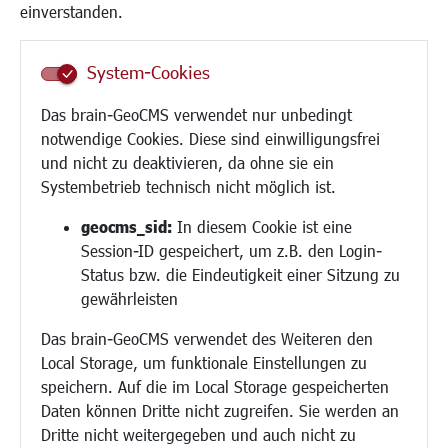
Kinder und Jugend
einverstanden.
Institutionen für Familien
Frauen
System-Cookies
Senioren/Haltestelle
Inklusion
Das brain-GeoCMS verwendet nur unbedingt
Schule
notwendige Cookies. Diese sind einwilligungsfrei
Migration und Zusammenleben
und nicht zu deaktivieren, da ohne sie ein
Demokratie leben
Systembetrieb technisch nicht möglich ist.
Ukrainehilfe
Hilfe für Geflüchtete
geocms_sid:
In diesem Cookie ist eine
Religion
Session-ID gespeichert, um z.B. den Login-
Status bzw. die Eindeutigkeit einer Sitzung zu
Bauen/Umwelt/Mobilität
gewährleisten
Bebauungsplanung
Das brain-GeoCMS verwendet des Weiteren den
Umwelt/Klima/Abfall
Local Storage, um funktionale Einstellungen zu
Verkehr/Mobilität
speichern. Auf die im Local Storage gespeicherten
Glasfaserausbau
Daten können Dritte nicht zugreifen. Sie werden an
Aktuelle Baustellen
Dritte nicht weitergegeben und auch nicht zu