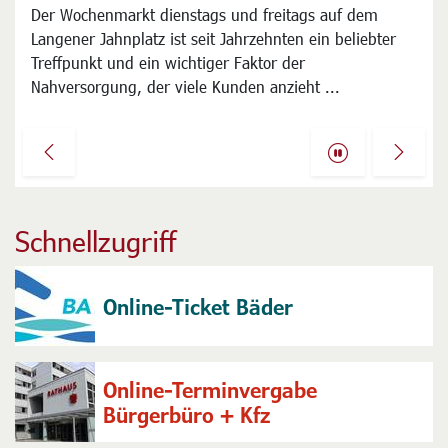
Land will Finanzierung der Klimaschutz-Aktion für 2027
Der Wochenmarkt dienstags und freitags auf dem
einstellen
Langener Jahnplatz ist seit Jahrzehnten ein beliebter
Mit Unverständnis reagiert die Stadt Langen auf die
Treffpunkt und ein wichtiger Faktor der
Pläne der hessischen Landesregierung, die
Nahversorgung, der viele Kunden anzieht ...
Finanzierung der deutschlandweiten Klimaaktion
STADTRADELN in Hessen für 2027 einzustellen ...
Previous
Next
Schnellzugriff
Online-Ticket Bäder
Online-Terminvergabe