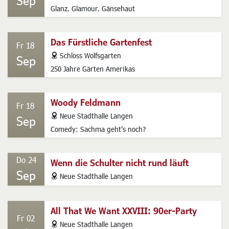
Ivy Star - Travestie par excellence
Fr 11
address
Neue Stadthalle Langen
Sep
Glanz. Glamour. Gänsehaut
Das Fürstliche Gartenfest
Fr 18
address
Schloss Wolfsgarten
Sep
250 Jahre Gärten Amerikas
Woody Feldmann
Fr 18
address
Neue Stadthalle Langen
Sep
Comedy: Sachma geht's noch?
Do 24
Wenn die Schulter nicht rund läuft
Sep
address
Neue Stadthalle Langen