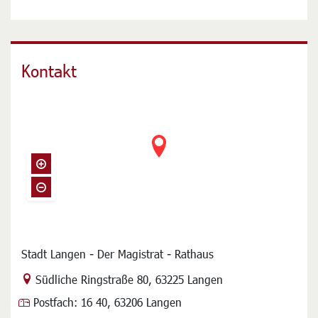
(Wunschkennzeichen)
Kontakt
Stadt Langen - Der Magistrat - Rathaus
Link zur Google-Maps Navigation
Südliche Ringstraße 80
,
63225 Langen