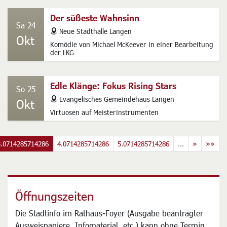
der LKG
Der süßeste Wahnsinn
Sa 24
address
Neue Stadthalle Langen
Okt
Komödie von Michael McKeever in einer Bearbeitung
der LKG
Edle Klänge: Fokus Rising Stars
So 25
address
Evangelisches Gemeindehaus Langen
Okt
Virtuosen auf Meisterinstrumenten
3.0714285714286
4.0714285714286
5.0714285714286
...
»
»»
Öffnungszeiten