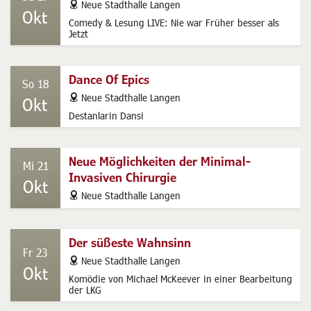
Oliver Kalkofe
Sa 17
address
Neue Stadthalle Langen
Okt
Comedy & Lesung LIVE: Nie war Früher besser als
Jetzt
Dance Of Epics
So 18
address
Neue Stadthalle Langen
Okt
Destanlarin Dansi
Neue Möglichkeiten der Minimal-
Mi 21
Invasiven Chirurgie
Okt
address
Neue Stadthalle Langen
Der süßeste Wahnsinn
Fr 23
address
Neue Stadthalle Langen
Okt
Komödie von Michael McKeever in einer Bearbeitung