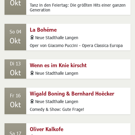
All That We Want XXVIII: 90er-Party
Fr 02
address
Neue Stadthalle Langen
Okt
Tanz in den Feiertag: Die größten Hits einer ganzen
Generation
La Bohéme
So 04
address
Neue Stadthalle Langen
Okt
Oper von Giacomo Puccini - Opera Classica Europa
Di 13
Wenn es im Knie kirscht
Okt
address
Neue Stadthalle Langen
Wigald Boning & Bernhard Hoëcker
Fr 16
address
Neue Stadthalle Langen
Okt
Comedy & Show: Gute Frage!