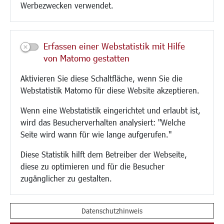
Paddelteich
Werbezwecken verwendet.
CINDY S
Kultur/Freizeit/Tourismus
Erfassen einer Webstatistik mit Hilfe
von Matomo gestatten
Veranstaltungen
Neue Stadthalle Langen
Aktivieren Sie diese Schaltfläche, wenn Sie die
Stadtporträt
Webstatistik Matomo für diese Website akzeptieren.
Bäder
Wenn eine Webstatistik eingerichtet und erlaubt ist,
Musikschule
wird das Besucherverhalten analysiert: "Welche
Volkshochschule
Seite wird wann für wie lange aufgerufen."
Stadtbücherei
Stadtarchiv
Diese Statistik hilft dem Betreiber der Webseite,
Museen
diese zu optimieren und für die Besucher
Hotels/Unterkünfte
zugänglicher zu gestalten.
Gastronomie
Kunstszene
Feste und Märkte
Datenschutzhinweis
Sport