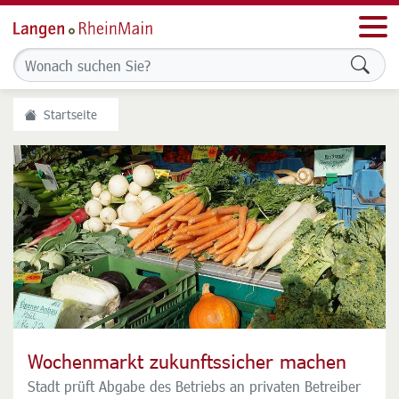
Men
Formu
Startseite
Wochenmarkt zukunftssicher machen
Stadt ist für weitere Förderung des
Stadtradelns
Stadt prüft Abgabe des Betriebs an privaten Betreiber