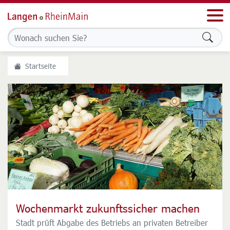
Men
Formu
Startseite
Wochenmarkt zukunftssicher machen
Stadt ist für weitere Förderung des
Stadtradelns
Stadt prüft Abgabe des Betriebs an privaten Betreiber