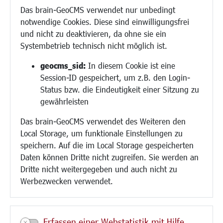
Inklusion
Das brain-GeoCMS verwendet nur unbedingt
Schule
notwendige Cookies. Diese sind einwilligungsfrei
Migration und Zusammenleben
und nicht zu deaktivieren, da ohne sie ein
Demokratie leben
Systembetrieb technisch nicht möglich ist.
Ukrainehilfe
Hilfe für Geflüchtete
geocms_sid:
In diesem Cookie ist eine
Religion
Session-ID gespeichert, um z.B. den Login-
Status bzw. die Eindeutigkeit einer Sitzung zu
Bauen/Umwelt/Mobilität
gewährleisten
Bebauungsplanung
Das brain-GeoCMS verwendet des Weiteren den
Umwelt/Klima/Abfall
Local Storage, um funktionale Einstellungen zu
Verkehr/Mobilität
speichern. Auf die im Local Storage gespeicherten
Glasfaserausbau
Daten können Dritte nicht zugreifen. Sie werden an
Aktuelle Baustellen
Dritte nicht weitergegeben und auch nicht zu
Paddelteich
Werbezwecken verwendet.
CINDY S
Kultur/Freizeit/Tourismus
Erfassen einer Webstatistik mit Hilfe