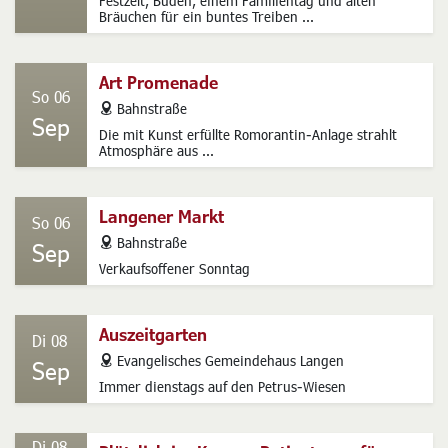
Jahnplatz
Sep
Die traditionsreiche Kerb sorgt mit Karussells,
Festzelt, Buden, einem Familientag und alten
Bräuchen für ein buntes Treiben ...
Art Promenade
So 06
address
Bahnstraße
Sep
Die mit Kunst erfüllte Romorantin-Anlage strahlt
Atmosphäre aus ...
Langener Markt
So 06
address
Bahnstraße
Sep
Verkaufsoffener Sonntag
Auszeitgarten
Di 08
address
Evangelisches Gemeindehaus Langen
Sep
Immer dienstags auf den Petrus-Wiesen