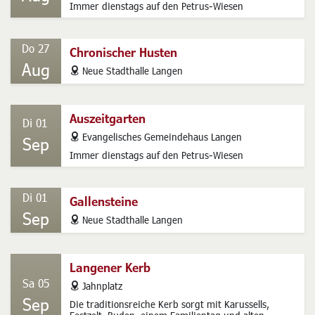
Auszeitgarten
Di 25
address
Evangelisches Gemeindehaus Langen
Aug
Immer dienstags auf den Petrus-Wiesen
Do 27
Chronischer Husten
Aug
address
Neue Stadthalle Langen
Auszeitgarten
Di 01
address
Evangelisches Gemeindehaus Langen
Sep
Immer dienstags auf den Petrus-Wiesen
Di 01
Gallensteine
Sep
address
Neue Stadthalle Langen
Langener Kerb
Sa 05
address