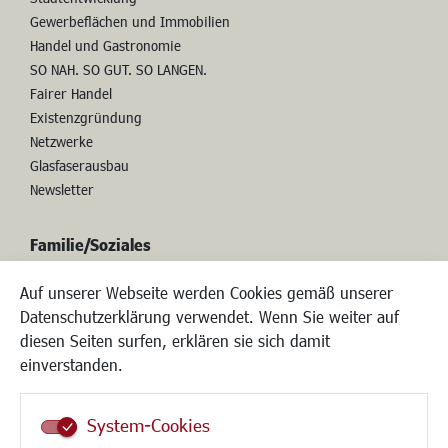
Wirtschaftszentrum
Stadtentwicklung
Gewerbeflächen und Immobilien
Handel und Gastronomie
SO NAH. SO GUT. SO LANGEN.
Fairer Handel
Existenzgründung
Netzwerke
Glasfaserausbau
Newsletter
Familie/Soziales
Auf unserer Webseite werden Cookies gemäß unserer
Datenschutzerklärung verwendet. Wenn Sie weiter auf
Kinderbetreuung
diesen Seiten surfen, erklären sie sich damit
Kinder und Jugend
einverstanden.
Institutionen für Familien
Frauen
System-Cookies
Senioren/Haltestelle