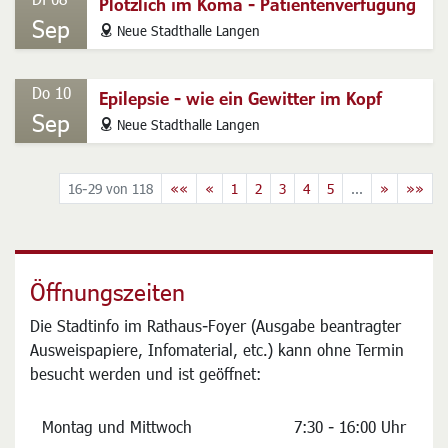
Di 08
Plötzlich im Koma - Patientenverfügung
Sep
address
Neue Stadthalle Langen
Do 10
Epilepsie - wie ein Gewitter im Kopf
Sep
address
Neue Stadthalle Langen
16-29 von 118
««
«
1
2
3
4
5
...
»
»»
Öffnungszeiten
Die Stadtinfo im Rathaus-Foyer (Ausgabe beantragter
Ausweispapiere, Infomaterial, etc.) kann ohne Termin
besucht werden und ist geöffnet: