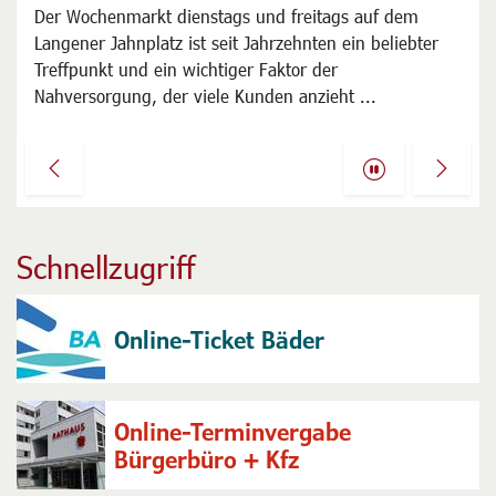
Land will Finanzierung der Klimaschutz-Aktion für 2027
Der Wochenmarkt dienstags und freitags auf dem
einstellen
Langener Jahnplatz ist seit Jahrzehnten ein beliebter
Mit Unverständnis reagiert die Stadt Langen auf die
Treffpunkt und ein wichtiger Faktor der
Pläne der hessischen Landesregierung, die
Nahversorgung, der viele Kunden anzieht ...
Finanzierung der deutschlandweiten Klimaaktion
STADTRADELN in Hessen für 2027 einzustellen ...
Previous
Next
Schnellzugriff
Online-Ticket Bäder
Online-Terminvergabe