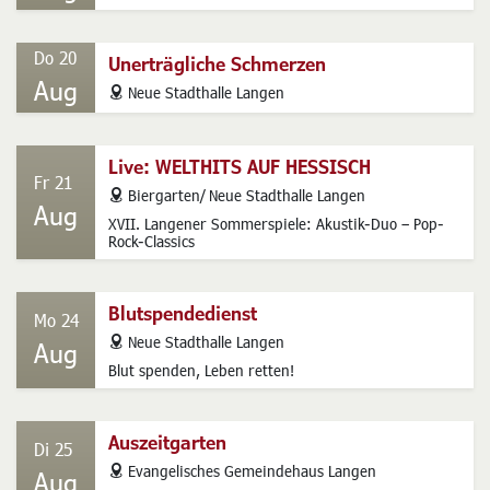
Mi 19
Sepsis - gefährliche Blutvergiftung
Aug
address
Neue Stadthalle Langen
Do 20
Unerträgliche Schmerzen
Aug
address
Neue Stadthalle Langen
Live: WELTHITS AUF HESSISCH
Fr 21
address
Biergarten/ Neue Stadthalle Langen
Aug
XVII. Langener Sommerspiele: Akustik-Duo – Pop-
Rock-Classics
Blutspendedienst
Mo 24
address
Neue Stadthalle Langen
Aug
Blut spenden, Leben retten!