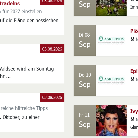
03.08.2026
Sep
dtradelns
Imm
 für 2027 einstellen
uf die Pläne der hessischen
Pl
Di 08
addres
N
Sep
03.08.2026
Waldsee wird am Sonntag
Epi
Do 10
hr ...
addres
N
Sep
03.08.2026
iche hilfreiche Tipps
Ivy
Fr 11
 Oktober, zu einer
addres
N
Sep
Gla