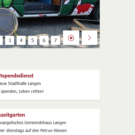
Next
utspendedienst
s
eue Stadthalle Langen
t spenden, Leben retten!
zeitgarten
s
vangelisches Gemeindehaus Langen
er dienstags auf den Petrus-Wiesen