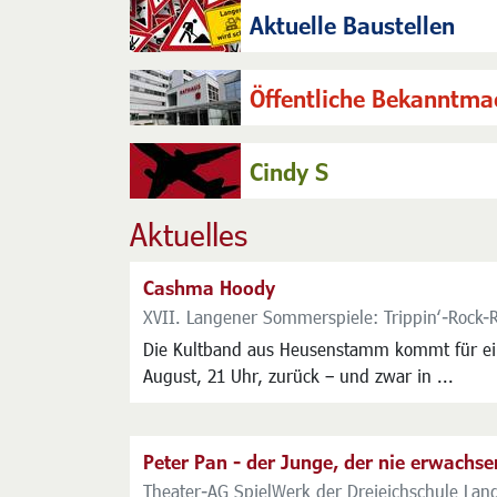
Aktuelle Baustellen
Öffentliche Bekanntm
Cindy S
Aktuelles
Cashma Hoody
XVII. Langener Sommerspiele: Trippin‘-Rock-
Die Kultband aus Heusenstamm kommt für ei
August, 21 Uhr, zurück – und zwar in ...
Peter Pan - der Junge, der nie erwachs
Theater-AG SpielWerk der Dreieichschule La