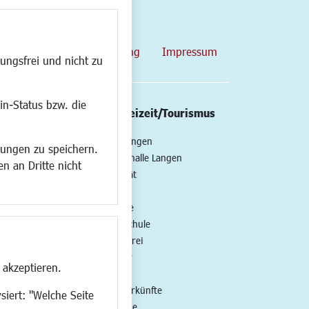
map
Datenschutzerklärung
Impressum
ungsfrei und nicht zu
in-Status bzw. die
/Mobilität
Kultur/Freizeit/Tourismus
ng
Veranstaltungen
lungen zu speichern.
all
Neue Stadthalle Langen
n an Dritte nicht
t
Stadtporträt
Bäder
en
Musikschule
Volkshochschule
Stadtbücherei
Stadtarchiv
 akzeptieren.
Museen
Hotels/Unterkünfte
siert: "Welche Seite
Gastronomie