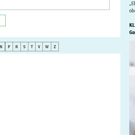
„E
ob
KL
Ga
N
P
R
S
T
V
W
Z