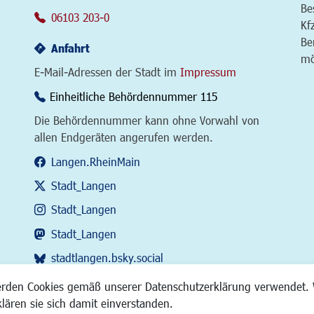
Be
06103 203-0
Kf
Be
Anfahrt
mö
E-Mail-Adressen der Stadt im
Impressum
Einheitliche Behördennummer 115
Die Behördennummer kann ohne Vorwahl von
allen Endgeräten angerufen werden.
Langen.RheinMain
Stadt_Langen
Stadt_Langen
Stadt_Langen
stadtlangen.bsky.social
RSS-Feed
erden Cookies gemäß unserer Datenschutzerklärung verwendet. 
klären sie sich damit einverstanden.