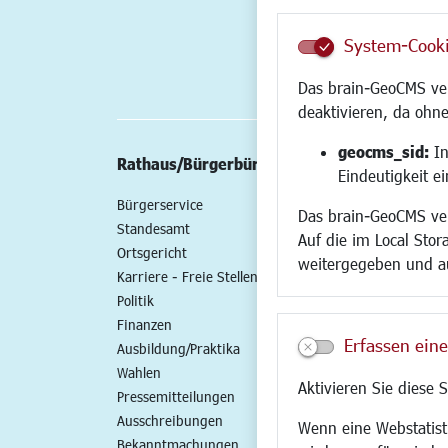
System-Cook
Das brain-GeoCMS ver
deaktivieren, da ohne
geocms_sid:
In
Rathaus/Bürgerbüro
Wirtschaft/St
Eindeutigkeit e
Bürgerservice
Standort
Das brain-GeoCMS ver
Standesamt
Wirtschaftszent
Auf die im Local Stor
Ortsgericht
Stadtentwicklun
weitergegeben und a
Karriere - Freie Stellen
Gewerbeflächen 
Politik
Handel und Gast
Finanzen
SO NAH. SO GUT.
Erfassen eine
Ausbildung/Praktika
Fairer Handel
Wahlen
Existenzgründun
Aktivieren Sie diese 
Pressemitteilungen
Netzwerke
Ausschreibungen
Glasfaserausbau
Wenn eine Webstatisti
Bekanntmachungen
Newsletter