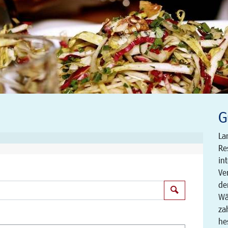
G
La
Re
in
Ve
de
Suchen
Wä
za
he