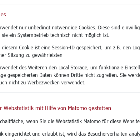
ies
Site
wendet nur unbedingt notwendige Cookies. Diese sind einwillig
 sie ein Systembetrieb technisch nicht möglich ist.
 diesem Cookie ist eine Session-ID gespeichert, um z.B. den Log
adtentwicklung
Familie/Soziales
Bauen/Umwelt
iner Sitzung zu gewährleisten
Kinderbetreuung
Bebauungsplanu
wendet des Weiteren den Local Storage, um funktionale Einstel
rum
Kinder und Jugend
Umwelt/Klima/Abf
age gespeicherten Daten können Dritte nicht zugreifen. Sie werde
g
Institutionen für Familien
Verkehr/Mobilitä
uch nicht zu Werbezwecken verwendet.
und Immobilien
Frauen
Glasfaserausbau
ronomie
Senioren/Haltestelle
Aktuelle Baustell
 SO LANGEN.
Inklusion
Paddelteich
r Webstatistik mit Hilfe von Matomo gestatten
Schule
CINDY S
g
Migration und Zusammenleben
Schaltfläche, wenn Sie die Webstatistik Matomo für diese Website
Demokratie leben
Ukrainehilfe
k eingerichtet und erlaubt ist, wird das Besucherverhalten analy
Hilfe für Geflüchtete