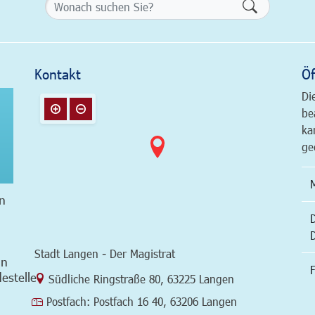
Formularsch
Kontakt
Öf
Di
be
ka
ge
n
Stadt Langen - Der Magistrat
in
F
estelle
Link zur Google-Maps Navigation
Südliche Ringstraße 80
,
63225 Langen
Postfach:
Postfach 16 40, 63206 Langen