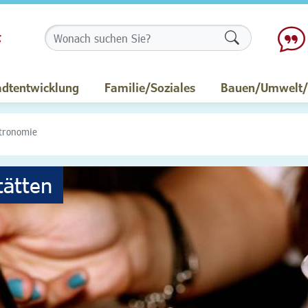
Formularschalt
adtentwicklung
Familie/Soziales
Bauen/Umwelt/M
tronomie
tätten