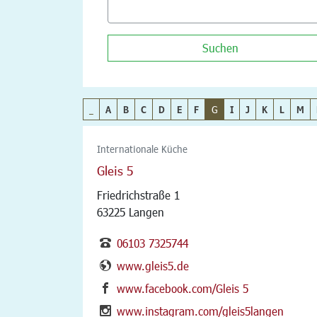
Suchen
_
A
B
C
D
E
F
G
I
J
K
L
M
Internationale Küche
Gleis 5
Friedrichstraße 1
63225 Langen
06103 7325744
www.gleis5.de
www.facebook.com/Gleis 5
www.instagram.com/gleis5langen