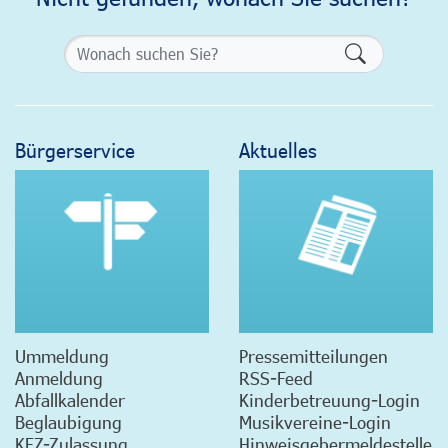
Formularsch
Bürgerservice
Aktuelles
Ummeldung
Pressemitteilungen
Anmeldung
RSS-Feed
Abfallkalender
Kinderbetreuung-Login
Beglaubigung
Musikvereine-Login
KFZ-Zulassung
Hinweisgebermeldestelle