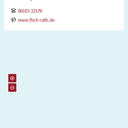
06103 22176
www.fisch-rath.de