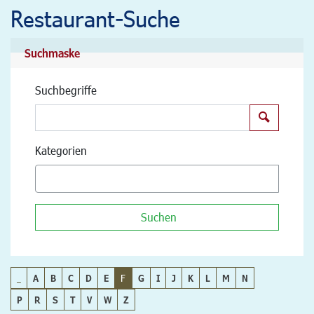
Restaurant-Suche
Suchmaske
Suchbegriffe
Suchen
Kategorien
Suchen
_
A
B
C
D
E
F
G
I
J
K
L
M
N
P
R
S
T
V
W
Z