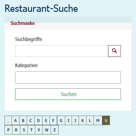
Restaurant-Suche
Suchmaske
Suchbegriffe
Suchen
Kategorien
Suchen
_
A
B
C
D
E
F
G
I
J
K
L
M
N
P
R
S
T
V
W
Z