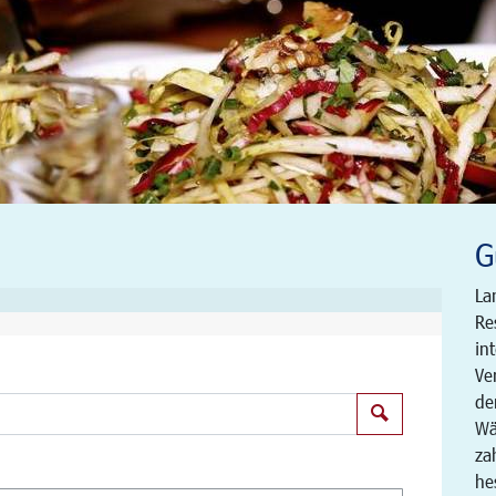
G
La
Re
in
Ve
de
Suchen
Wä
za
he