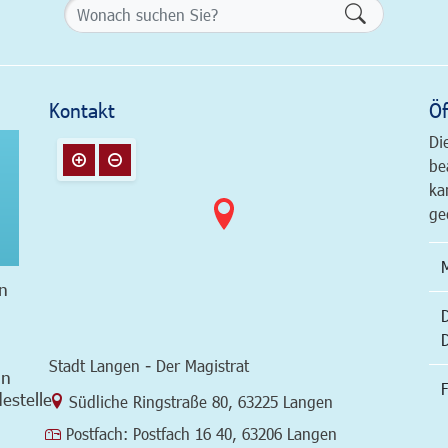
Formularsch
Kontakt
Öf
Di
be
ka
ge
n
Stadt Langen - Der Magistrat
in
F
estelle
Link zur Google-Maps Navigation
Südliche Ringstraße 80
,
63225 Langen
Postfach:
Postfach 16 40, 63206 Langen