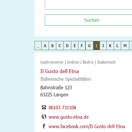
Suchen
_
A
B
C
D
E
F
G
I
J
K
L
M
Gastronomie | Imbiss / Bistro | Italienisch
Il Gusto dell Etna
Italienische Spezialitäten
Bahnstraße 123
63225 Langen
06103 731108
www.gusto-etna.de
www.facebook.com/Il Gusto dell Etna