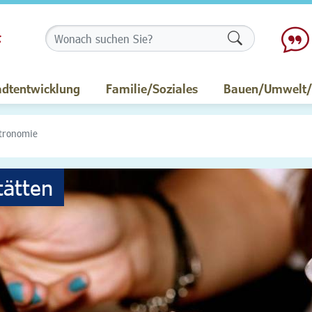
Formularschalt
adtentwicklung
Familie/Soziales
Bauen/Umwelt/M
tronomie
tätten