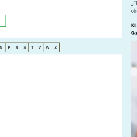
„E
ob
KL
Ga
N
P
R
S
T
V
W
Z