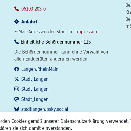
Be
06103 203-0
Kf
Be
Anfahrt
mö
E-Mail-Adressen der Stadt im
Impressum
Einheitliche Behördennummer 115
Die Behördennummer kann ohne Vorwahl von
allen Endgeräten angerufen werden.
Langen.RheinMain
Stadt_Langen
Stadt_Langen
Stadt_Langen
stadtlangen.bsky.social
RSS-Feed
erden Cookies gemäß unserer Datenschutzerklärung verwendet. 
klären sie sich damit einverstanden.