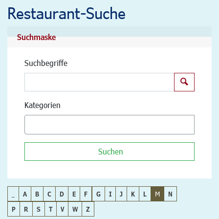
Restaurant-Suche
Suchmaske
Suchbegriffe
Suchen
Kategorien
Suchen
_
A
B
C
D
E
F
G
I
J
K
L
M
N
P
R
S
T
V
W
Z