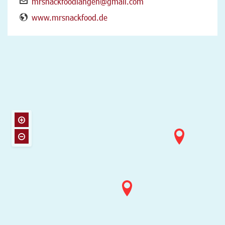
mrsnackfoodlangen@gmail.com
www.mrsnackfood.de