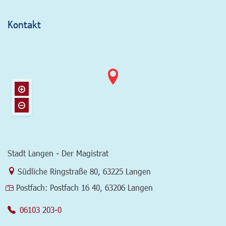
Kontakt
Stadt Langen - Der Magistrat
Link zur Google-Maps Navigation
Südliche Ringstraße 80
,
63225 Langen
Postfach:
Postfach 16 40, 63206 Langen
06103 203-0