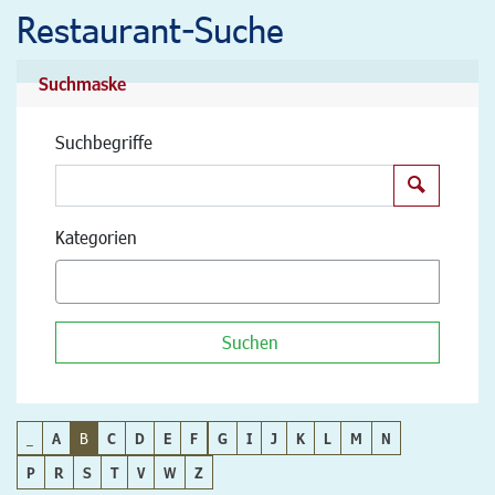
Restaurant-Suche
Suchmaske
Suchbegriffe
Suchen
Kategorien
Suchen
_
A
B
C
D
E
F
G
I
J
K
L
M
N
P
R
S
T
V
W
Z