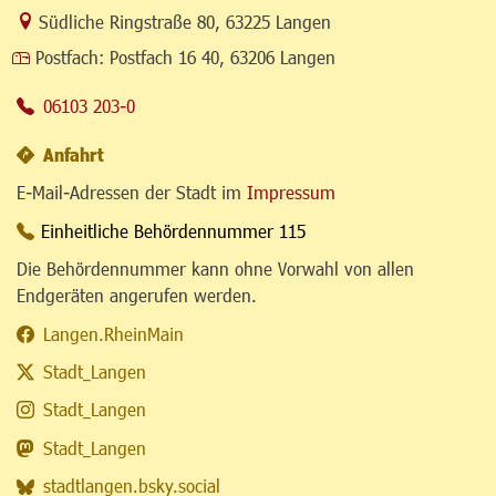
Link zur Google-Maps Navigation
Südliche Ringstraße 80
,
63225 Langen
Postfach:
Postfach 16 40, 63206 Langen
06103 203-0
Anfahrt
E-Mail-Adressen der Stadt im
Impressum
Einheitliche Behördennummer 115
Die Behördennummer kann ohne Vorwahl von allen
Endgeräten angerufen werden.
Langen.RheinMain
Stadt_Langen
Stadt_Langen
Stadt_Langen
stadtlangen.bsky.social