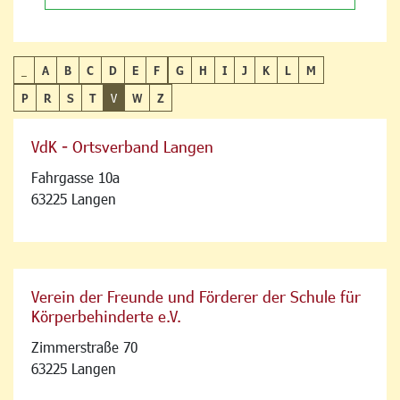
_
A
B
C
D
E
F
G
H
I
J
K
L
M
P
R
S
T
V
W
Z
VdK - Ortsverband Langen
Fahrgasse 10a
63225 Langen
Verein der Freunde und Förderer der Schule für
Körperbehinderte e.V.
Zimmerstraße 70
63225 Langen