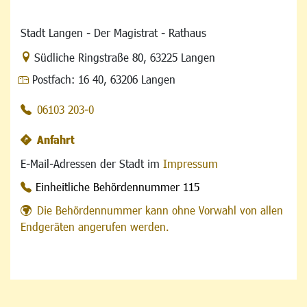
Stadt Langen - Der Magistrat - Rathaus
Link zur Google-Maps Navigation
Südliche Ringstraße 80
,
63225 Langen
Postfach:
16 40, 63206 Langen
06103 203-0
Anfahrt
E-Mail-Adressen der Stadt im
Impressum
Einheitliche Behördennummer 115
Die Behördennummer kann ohne Vorwahl von allen
Endgeräten angerufen werden.