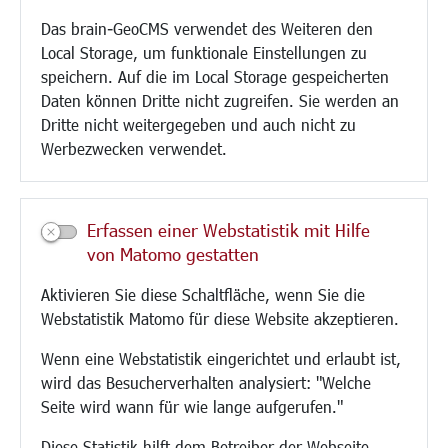
Umwelt/Klima/Abfall
Das brain-GeoCMS verwendet des Weiteren den
Verkehr/Mobilität
Local Storage, um funktionale Einstellungen zu
Glasfaserausbau
speichern. Auf die im Local Storage gespeicherten
Aktuelle Baustellen
Daten können Dritte nicht zugreifen. Sie werden an
Paddelteich
Dritte nicht weitergegeben und auch nicht zu
CINDY S
Werbezwecken verwendet.
Kultur/Freizeit/Tourismus
Veranstaltungen
Erfassen einer Webstatistik mit Hilfe
Neue Stadthalle Langen
von Matomo gestatten
Stadtporträt
Aktivieren Sie diese Schaltfläche, wenn Sie die
Bäder
Webstatistik Matomo für diese Website akzeptieren.
Musikschule
Volkshochschule
Wenn eine Webstatistik eingerichtet und erlaubt ist,
Stadtbücherei
wird das Besucherverhalten analysiert: "Welche
Stadtarchiv
Seite wird wann für wie lange aufgerufen."
Museen
Hotels/Unterkünfte
Diese Statistik hilft dem Betreiber der Webseite,