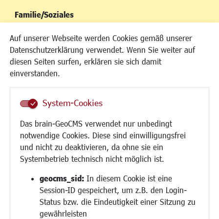
Familie/Soziales
Kinderbetreuung
Auf unserer Webseite werden Cookies gemäß unserer
Kinder und Jugend
Datenschutzerklärung verwendet. Wenn Sie weiter auf
Institutionen für Familien
diesen Seiten surfen, erklären sie sich damit
Frauen
einverstanden.
Senioren/Haltestelle
Inklusion
System-Cookies
Schule
Migration und Zusammenleben
Das brain-GeoCMS verwendet nur unbedingt
Demokratie leben
notwendige Cookies. Diese sind einwilligungsfrei
Ukrainehilfe
und nicht zu deaktivieren, da ohne sie ein
Hilfe für Geflüchtete
Systembetrieb technisch nicht möglich ist.
Religion
geocms_sid:
In diesem Cookie ist eine
Session-ID gespeichert, um z.B. den Login-
Bauen/Umwelt/Mobilität
Status bzw. die Eindeutigkeit einer Sitzung zu
Bebauungsplanung
gewährleisten