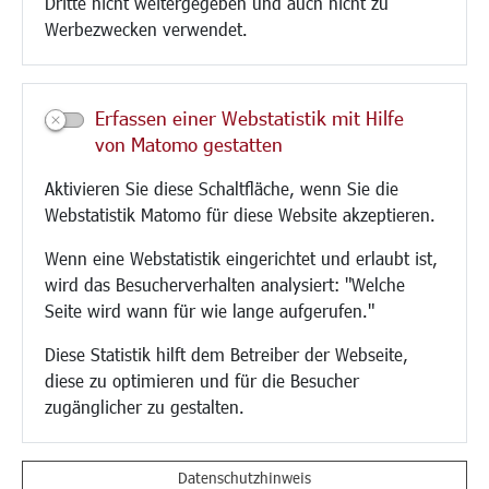
Dritte nicht weitergegeben und auch nicht zu
CINDY S
Werbezwecken verwendet.
Kultur/Freizeit/Tourismus
Veranstaltungen
Erfassen einer Webstatistik mit Hilfe
Neue Stadthalle Langen
von Matomo gestatten
Stadtporträt
Aktivieren Sie diese Schaltfläche, wenn Sie die
Bäder
Webstatistik Matomo für diese Website akzeptieren.
Musikschule
Volkshochschule
Wenn eine Webstatistik eingerichtet und erlaubt ist,
Stadtbücherei
wird das Besucherverhalten analysiert: "Welche
Stadtarchiv
Seite wird wann für wie lange aufgerufen."
Museen
Hotels/Unterkünfte
Diese Statistik hilft dem Betreiber der Webseite,
Gastronomie
diese zu optimieren und für die Besucher
Kunstszene
zugänglicher zu gestalten.
Feste und Märkte
Sport
Vereine und Institutionen
Datenschutzhinweis