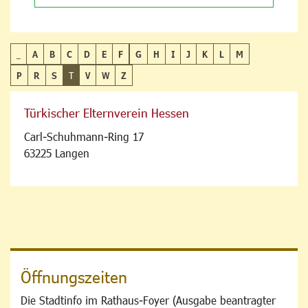
_
A
B
C
D
E
F
G
H
I
J
K
L
M
P
R
S
T
V
W
Z
Türkischer Elternverein Hessen
Carl-Schuhmann-Ring 17
63225 Langen
Öffnungszeiten
Die Stadtinfo im Rathaus-Foyer (Ausgabe beantragter