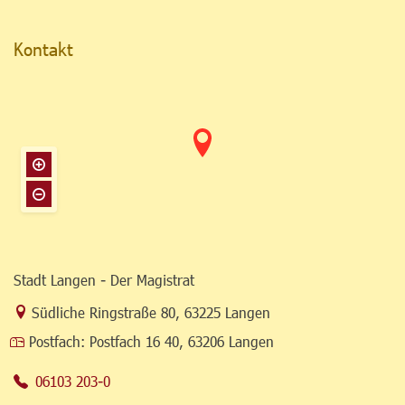
Kontakt
Stadt Langen - Der Magistrat
Link zur Google-Maps Navigation
Südliche Ringstraße 80
,
63225 Langen
Postfach:
Postfach 16 40, 63206 Langen
06103 203-0