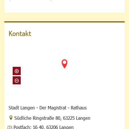
Kontakt
Stadt Langen - Der Magistrat - Rathaus
Link zur Google-Maps Navigation
Südliche Ringstraße 80
,
63225 Langen
Postfach:
16 40, 63206 Langen