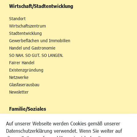
Wirtschaft/Stadtentwicklung
Standort
Wirtschaftszentrum
Stadtentwicklung
Gewerbeflächen und Immobilien
Handel und Gastronomie
SO NAH. SO GUT. SO LANGEN.
Fairer Handel
Existenzgründung
Netzwerke
Glasfaserausbau
Newsletter
Familie/Soziales
Kinderbetreuung
Auf unserer Webseite werden Cookies gemäß unserer
Kinder und Jugend
Datenschutzerklärung verwendet. Wenn Sie weiter auf
Institutionen für Familien