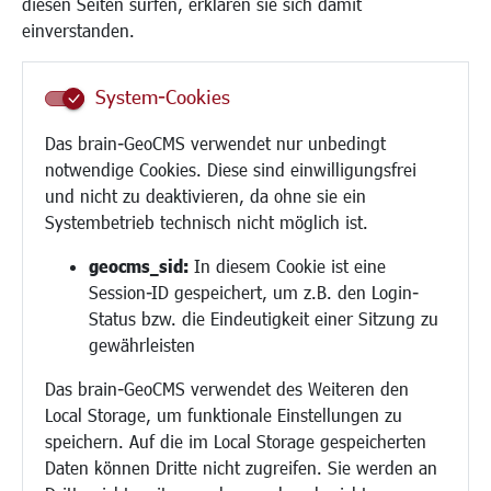
diesen Seiten surfen, erklären sie sich damit
Frauen
einverstanden.
Senioren/Haltestelle
Inklusion
System-Cookies
Schule
Migration und Zusammenleben
Das brain-GeoCMS verwendet nur unbedingt
Demokratie leben
notwendige Cookies. Diese sind einwilligungsfrei
Ukrainehilfe
und nicht zu deaktivieren, da ohne sie ein
Hilfe für Geflüchtete
Systembetrieb technisch nicht möglich ist.
Religion
geocms_sid:
In diesem Cookie ist eine
Session-ID gespeichert, um z.B. den Login-
Bauen/Umwelt/Mobilität
Status bzw. die Eindeutigkeit einer Sitzung zu
Bebauungsplanung
gewährleisten
Umwelt/Klima/Abfall
Das brain-GeoCMS verwendet des Weiteren den
Verkehr/Mobilität
Local Storage, um funktionale Einstellungen zu
Glasfaserausbau
speichern. Auf die im Local Storage gespeicherten
Aktuelle Baustellen
Daten können Dritte nicht zugreifen. Sie werden an
Paddelteich