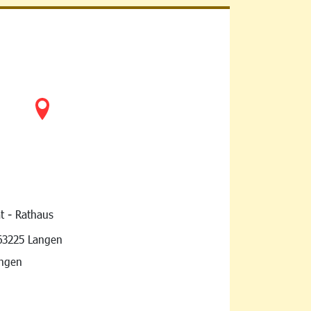
t - Rathaus
vigation
63225 Langen
angen