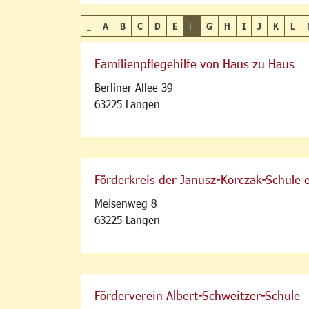
_
A
B
C
D
E
F
G
H
I
J
K
L
Familienpflegehilfe von Haus zu Haus
Berliner Allee 39
63225 Langen
Förderkreis der Janusz-Korczak-Schule e
Meisenweg 8
63225 Langen
Förderverein Albert-Schweitzer-Schule