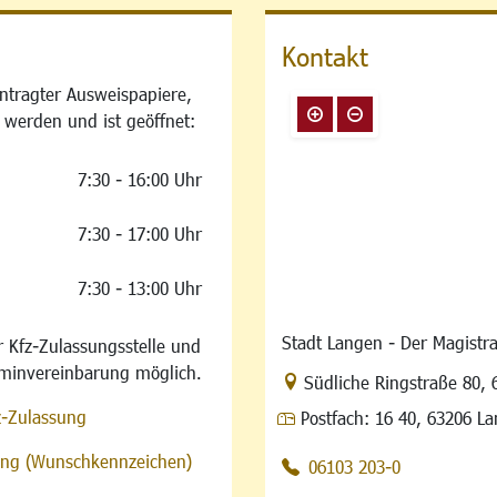
Kontakt
ntragter Ausweispapiere,
 werden und ist geöffnet:
7:30 - 16:00 Uhr
7:30 - 17:00 Uhr
7:30 - 13:00 Uhr
Stadt Langen - Der Magistra
 Kfz-Zulassungsstelle und
rminvereinbarung möglich.
Link zur Google-Maps Na
Südliche Ringstraße 80
,
z-Zulassung
Postfach:
16 40, 63206 L
sung (Wunschkennzeichen)
06103 203-0