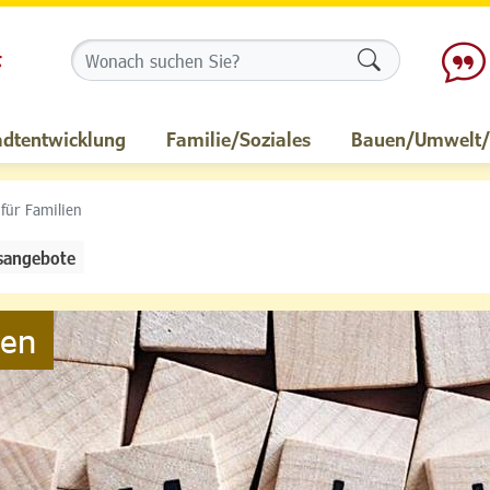
Formularschalt
adtentwicklung
Familie/Soziales
Bauen/Umwelt/M
 für Familien
sangebote
ien