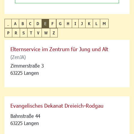
_
A
B
C
D
E
F
G
H
I
J
K
L
M
P
R
S
T
V
W
Z
Elternservice im Zentrum für Jung und Alt
(ZenJA)
Zimmerstraße 3
63225 Langen
Evangelisches Dekanat Dreieich-Rodgau
Bahnstraße 44
63225 Langen