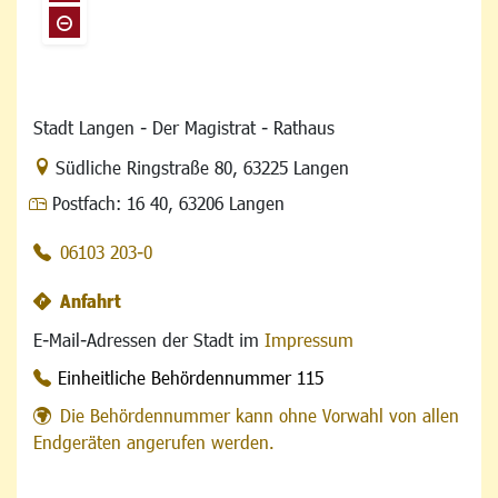
Stadt Langen - Der Magistrat - Rathaus
Link zur Google-Maps Navigation
Südliche Ringstraße 80
,
63225 Langen
Postfach:
16 40, 63206 Langen
06103 203-0
Anfahrt
E-Mail-Adressen der Stadt im
Impressum
Einheitliche Behördennummer 115
Die Behördennummer kann ohne Vorwahl von allen
Endgeräten angerufen werden.