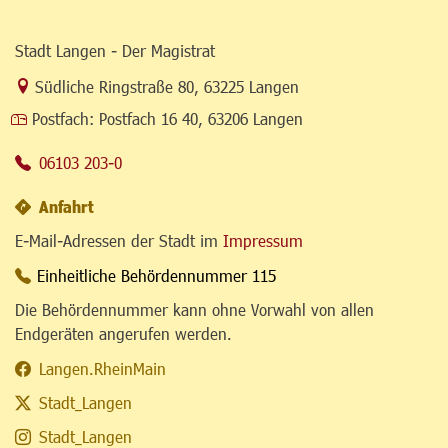
Stadt Langen - Der Magistrat
Link zur Google-Maps Navigation
Südliche Ringstraße 80
,
63225 Langen
Postfach:
Postfach 16 40, 63206 Langen
06103 203-0
Anfahrt
E-Mail-Adressen der Stadt im
Impressum
Einheitliche Behördennummer 115
Die Behördennummer kann ohne Vorwahl von allen
Endgeräten angerufen werden.
Langen.RheinMain
Stadt_Langen
Stadt_Langen