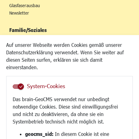
Glasfaserausbau
Newsletter
Familie/Soziales
Kinderbetreuung
Auf unserer Webseite werden Cookies gemäß unserer
Kinder und Jugend
Datenschutzerklärung verwendet. Wenn Sie weiter auf
Institutionen für Familien
diesen Seiten surfen, erklären sie sich damit
Frauen
einverstanden.
Senioren/Haltestelle
Inklusion
System-Cookies
Schule
Migration und Zusammenleben
Das brain-GeoCMS verwendet nur unbedingt
Demokratie leben
notwendige Cookies. Diese sind einwilligungsfrei
Ukrainehilfe
und nicht zu deaktivieren, da ohne sie ein
Hilfe für Geflüchtete
Systembetrieb technisch nicht möglich ist.
Religion
geocms_sid:
In diesem Cookie ist eine