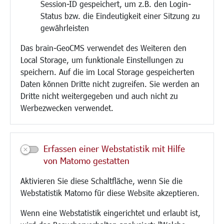
Session-ID gespeichert, um z.B. den Login-
Bauen/Umwelt/Mobilität
Status bzw. die Eindeutigkeit einer Sitzung zu
Bebauungsplanung
gewährleisten
Umwelt/Klima/Abfall
Das brain-GeoCMS verwendet des Weiteren den
Verkehr/Mobilität
Local Storage, um funktionale Einstellungen zu
Glasfaserausbau
speichern. Auf die im Local Storage gespeicherten
Aktuelle Baustellen
Daten können Dritte nicht zugreifen. Sie werden an
Paddelteich
Dritte nicht weitergegeben und auch nicht zu
CINDY S
Werbezwecken verwendet.
Kultur/Freizeit/Tourismus
Veranstaltungen
Erfassen einer Webstatistik mit Hilfe
Neue Stadthalle Langen
von Matomo gestatten
Stadtporträt
Aktivieren Sie diese Schaltfläche, wenn Sie die
Bäder
Webstatistik Matomo für diese Website akzeptieren.
Musikschule
Volkshochschule
Wenn eine Webstatistik eingerichtet und erlaubt ist,
Stadtbücherei