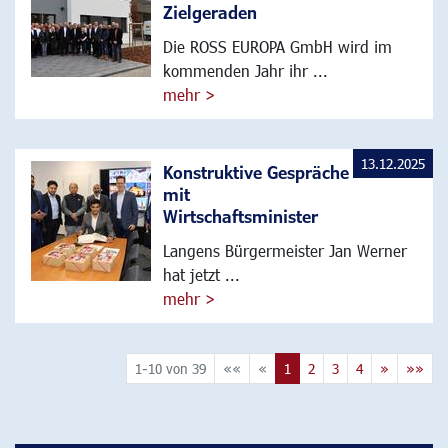
Zielgeraden
Die ROSS EUROPA GmbH wird im
kommenden Jahr ihr ...
mehr >
13.12.2025
Konstruktive Gespräche
mit
Wirtschaftsminister
Langens Bürgermeister Jan Werner
hat jetzt ...
mehr >
1-10 von 39
««
«
1
2
3
4
»
»»