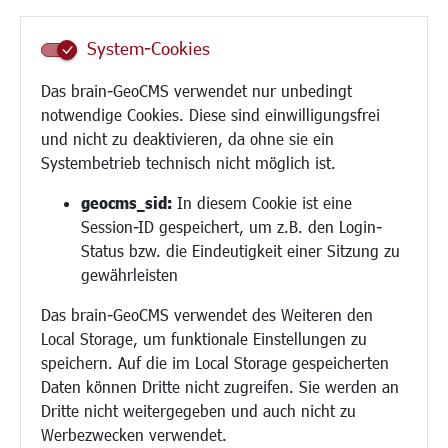
Senioren/Haltestelle
Inklusion
System-Cookies
Schule
Migration und Zusammenleben
Das brain-GeoCMS verwendet nur unbedingt
Demokratie leben
notwendige Cookies. Diese sind einwilligungsfrei
Ukrainehilfe
und nicht zu deaktivieren, da ohne sie ein
Hilfe für Geflüchtete
Systembetrieb technisch nicht möglich ist.
Religion
geocms_sid:
In diesem Cookie ist eine
Session-ID gespeichert, um z.B. den Login-
Bauen/Umwelt/Mobilität
Status bzw. die Eindeutigkeit einer Sitzung zu
Bebauungsplanung
gewährleisten
Umwelt/Klima/Abfall
Das brain-GeoCMS verwendet des Weiteren den
Verkehr/Mobilität
Local Storage, um funktionale Einstellungen zu
Glasfaserausbau
speichern. Auf die im Local Storage gespeicherten
Aktuelle Baustellen
Daten können Dritte nicht zugreifen. Sie werden an
Paddelteich
Dritte nicht weitergegeben und auch nicht zu
CINDY S
Werbezwecken verwendet.