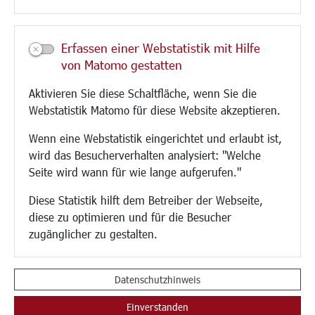
Kultur/Freizeit/Tourismus
Veranstaltungen
Erfassen einer Webstatistik mit Hilfe
Neue Stadthalle Langen
von Matomo gestatten
Stadtporträt
Aktivieren Sie diese Schaltfläche, wenn Sie die
Bäder
Webstatistik Matomo für diese Website akzeptieren.
Musikschule
Volkshochschule
Wenn eine Webstatistik eingerichtet und erlaubt ist,
Stadtbücherei
wird das Besucherverhalten analysiert: "Welche
Stadtarchiv
Seite wird wann für wie lange aufgerufen."
Museen
Hotels/Unterkünfte
Diese Statistik hilft dem Betreiber der Webseite,
Gastronomie
diese zu optimieren und für die Besucher
Kunstszene
zugänglicher zu gestalten.
Feste und Märkte
Sport
Vereine und Institutionen
Datenschutzhinweis
Einverstanden