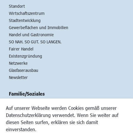
Standort
Wirtschaftszentrum
Stadtentwicklung
Gewerbeflächen und Immobilien
Handel und Gastronomie
SO NAH. SO GUT. SO LANGEN.
Fairer Handel
Existenzgründung
Netzwerke
Glasfaserausbau
Newsletter
Familie/Soziales
Kinderbetreuung
Auf unserer Webseite werden Cookies gemäß unserer
Kinder und Jugend
Datenschutzerklärung verwendet. Wenn Sie weiter auf
Institutionen für Familien
diesen Seiten surfen, erklären sie sich damit
Frauen
einverstanden.