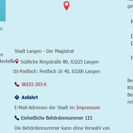
ge
n
Stadt Langen - Der Magistrat
in
F
estelle
Link zur Google-Maps Navigation
Südliche Ringstraße 80
,
63225 Langen
Postfach:
Postfach 16 40, 63206 Langen
Be
06103 203-0
Kf
Be
Anfahrt
mö
E-Mail-Adressen der Stadt im
Impressum
Einheitliche Behördennummer 115
Die Behördennummer kann ohne Vorwahl von