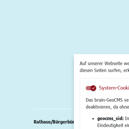
Auf unserer Webseite w
diesen Seiten surfen, er
System-Cook
Das brain-GeoCMS ver
deaktivieren, da ohne
geocms_sid:
In
Rathaus/Bürgerbüro
Wirtschaft/St
Eindeutigkeit e