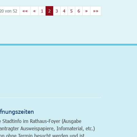
20 von 52
««
«
1
2
3
4
5
6
»
»»
altfläche
fnungszeiten
e Stadtinfo im Rathaus-Foyer (Ausgabe
antragter Ausweispapiere, Infomaterial, etc.)
nn ohne Termin besucht werden und ist