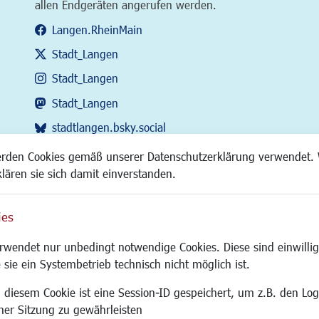
allen Endgeräten angerufen werden.
Langen.RheinMain
Stadt_Langen
Stadt_Langen
Stadt_Langen
stadtlangen.bsky.social
RSS-Feed
erden Cookies gemäß unserer Datenschutzerklärung verwendet. 
klären sie sich damit einverstanden.
ies
Site
wendet nur unbedingt notwendige Cookies. Diese sind einwillig
 sie ein Systembetrieb technisch nicht möglich ist.
 diesem Cookie ist eine Session-ID gespeichert, um z.B. den Log
adtentwicklung
Familie/Soziales
Bauen/Umwelt
iner Sitzung zu gewährleisten