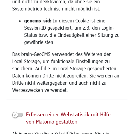
und nicht zu deaktivieren, da ohne sie ein
Hilfe für Geflüchtete
Systembetrieb technisch nicht möglich ist.
Religion
geocms_sid:
In diesem Cookie ist eine
Session-ID gespeichert, um z.B. den Login-
Bauen/Umwelt/Mobilität
Status bzw. die Eindeutigkeit einer Sitzung zu
Bebauungsplanung
gewährleisten
Umwelt/Klima/Abfall
Das brain-GeoCMS verwendet des Weiteren den
Verkehr/Mobilität
Local Storage, um funktionale Einstellungen zu
Glasfaserausbau
speichern. Auf die im Local Storage gespeicherten
Aktuelle Baustellen
Daten können Dritte nicht zugreifen. Sie werden an
Paddelteich
Dritte nicht weitergegeben und auch nicht zu
CINDY S
Werbezwecken verwendet.
Kultur/Freizeit/Tourismus
Veranstaltungen
Erfassen einer Webstatistik mit Hilfe
Neue Stadthalle Langen
von Matomo gestatten
Stadtporträt
Aktivieren Sie diese Schaltfläche, wenn Sie die
Bäder