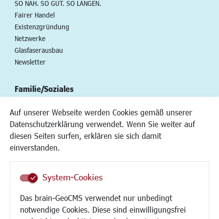
SO NAH. SO GUT. SO LANGEN.
Fairer Handel
Existenzgründung
Netzwerke
Glasfaserausbau
Newsletter
Familie/Soziales
Kinderbetreuung
Auf unserer Webseite werden Cookies gemäß unserer
Kinder und Jugend
Datenschutzerklärung verwendet. Wenn Sie weiter auf
Institutionen für Familien
diesen Seiten surfen, erklären sie sich damit
Frauen
einverstanden.
Senioren/Haltestelle
Inklusion
System-Cookies
Schule
Migration und Zusammenleben
Das brain-GeoCMS verwendet nur unbedingt
Demokratie leben
notwendige Cookies. Diese sind einwilligungsfrei
Ukrainehilfe