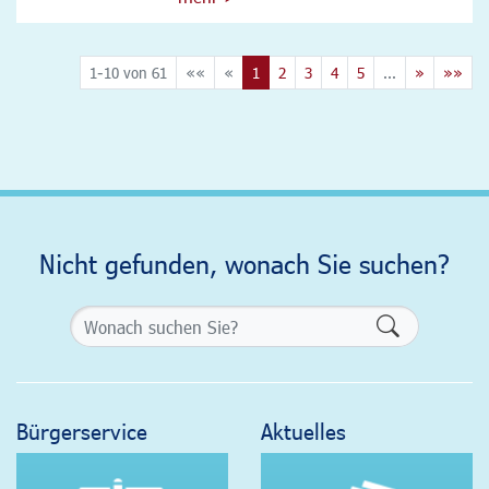
1-10 von 61
««
«
1
2
3
4
5
...
»
»»
Nicht gefunden, wonach Sie suchen?
Formularsch
Bürgerservice
Aktuelles