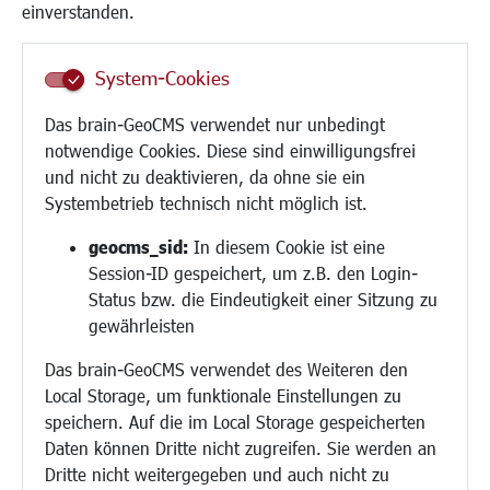
Frauen
einverstanden.
Senioren/Haltestelle
Inklusion
System-Cookies
Schule
Migration und Zusammenleben
Das brain-GeoCMS verwendet nur unbedingt
Demokratie leben
notwendige Cookies. Diese sind einwilligungsfrei
Ukrainehilfe
und nicht zu deaktivieren, da ohne sie ein
Hilfe für Geflüchtete
Systembetrieb technisch nicht möglich ist.
Religion
geocms_sid:
In diesem Cookie ist eine
Session-ID gespeichert, um z.B. den Login-
Bauen/Umwelt/Mobilität
Status bzw. die Eindeutigkeit einer Sitzung zu
Bebauungsplanung
gewährleisten
Umwelt/Klima/Abfall
Das brain-GeoCMS verwendet des Weiteren den
Verkehr/Mobilität
Local Storage, um funktionale Einstellungen zu
Glasfaserausbau
speichern. Auf die im Local Storage gespeicherten
Aktuelle Baustellen
Daten können Dritte nicht zugreifen. Sie werden an
Paddelteich
Dritte nicht weitergegeben und auch nicht zu
CINDY S