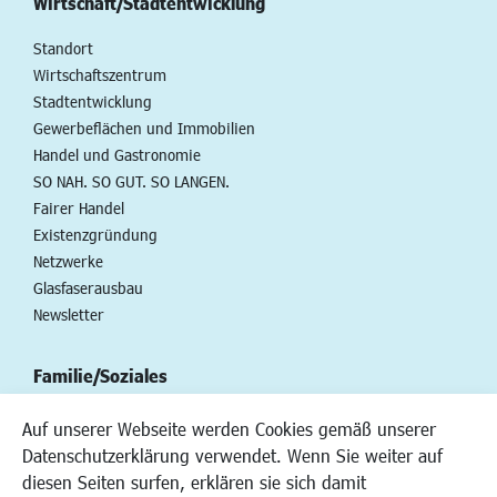
Wirtschaft/Stadtentwicklung
Standort
Wirtschaftszentrum
Stadtentwicklung
Gewerbeflächen und Immobilien
Handel und Gastronomie
SO NAH. SO GUT. SO LANGEN.
Fairer Handel
Existenzgründung
Netzwerke
Glasfaserausbau
Newsletter
Familie/Soziales
Kinderbetreuung
Auf unserer Webseite werden Cookies gemäß unserer
Kinder und Jugend
Datenschutzerklärung verwendet. Wenn Sie weiter auf
Institutionen für Familien
diesen Seiten surfen, erklären sie sich damit