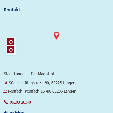
Kontakt
Stadt Langen - Der Magistrat
Link zur Google-Maps Navigation
Südliche Ringstraße 80
,
63225 Langen
Postfach:
Postfach 16 40, 63206 Langen
06103 203-0