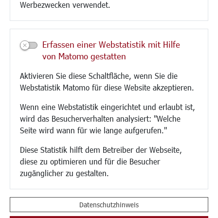
Werbezwecken verwendet.
Kultur/Freizeit/Tourismus
Veranstaltungen
Erfassen einer Webstatistik mit Hilfe
Neue Stadthalle Langen
von Matomo gestatten
Stadtporträt
Aktivieren Sie diese Schaltfläche, wenn Sie die
Bäder
Webstatistik Matomo für diese Website akzeptieren.
Musikschule
Volkshochschule
Wenn eine Webstatistik eingerichtet und erlaubt ist,
Stadtbücherei
wird das Besucherverhalten analysiert: "Welche
Stadtarchiv
Seite wird wann für wie lange aufgerufen."
Museen
Hotels/Unterkünfte
Diese Statistik hilft dem Betreiber der Webseite,
Gastronomie
diese zu optimieren und für die Besucher
Kunstszene
zugänglicher zu gestalten.
Feste und Märkte
Sport
Vereine und Institutionen
Datenschutzhinweis