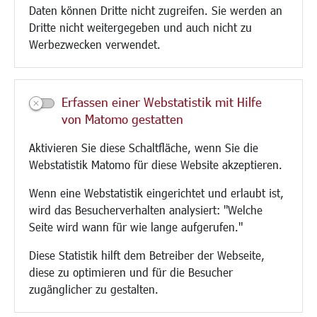
Daten können Dritte nicht zugreifen. Sie werden an
Paddelteich
Dritte nicht weitergegeben und auch nicht zu
CINDY S
Werbezwecken verwendet.
Kultur/Freizeit/Tourismus
Veranstaltungen
Erfassen einer Webstatistik mit Hilfe
Neue Stadthalle Langen
von Matomo gestatten
Stadtporträt
Aktivieren Sie diese Schaltfläche, wenn Sie die
Bäder
Webstatistik Matomo für diese Website akzeptieren.
Musikschule
Volkshochschule
Wenn eine Webstatistik eingerichtet und erlaubt ist,
Stadtbücherei
wird das Besucherverhalten analysiert: "Welche
Stadtarchiv
Seite wird wann für wie lange aufgerufen."
Museen
Hotels/Unterkünfte
Diese Statistik hilft dem Betreiber der Webseite,
Gastronomie
diese zu optimieren und für die Besucher
Kunstszene
zugänglicher zu gestalten.
Feste und Märkte