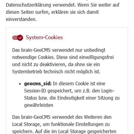
Kinder und Jugend
Datenschutzerklärung verwendet. Wenn Sie weiter auf
Institutionen für Familien
diesen Seiten surfen, erklären sie sich damit
Frauen
einverstanden.
Senioren/Haltestelle
Inklusion
System-Cookies
Schule
Migration und Zusammenleben
Das brain-GeoCMS verwendet nur unbedingt
Demokratie leben
notwendige Cookies. Diese sind einwilligungsfrei
Ukrainehilfe
und nicht zu deaktivieren, da ohne sie ein
Hilfe für Geflüchtete
Systembetrieb technisch nicht möglich ist.
Religion
geocms_sid:
In diesem Cookie ist eine
Session-ID gespeichert, um z.B. den Login-
Bauen/Umwelt/Mobilität
Status bzw. die Eindeutigkeit einer Sitzung zu
Bebauungsplanung
gewährleisten
Umwelt/Klima/Abfall
Das brain-GeoCMS verwendet des Weiteren den
Verkehr/Mobilität
Local Storage, um funktionale Einstellungen zu
Glasfaserausbau
speichern. Auf die im Local Storage gespeicherten
Aktuelle Baustellen