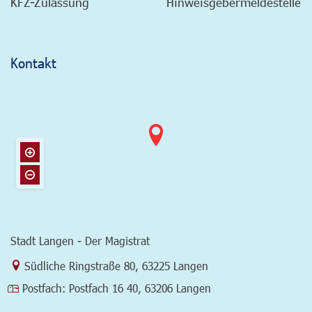
KFZ-Zulassung
Hinweisgebermeldestelle
Kontakt
Stadt Langen - Der Magistrat
Link zur Google-Maps Navigation
Südliche Ringstraße 80
,
63225 Langen
Postfach:
Postfach 16 40, 63206 Langen