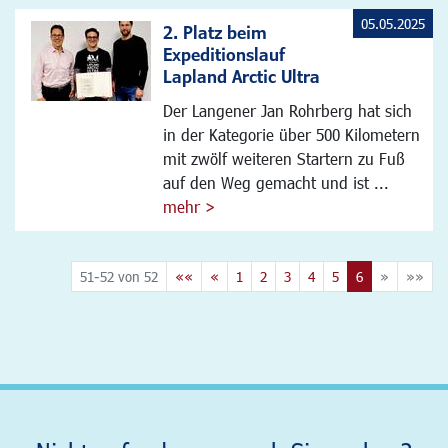
05.05.2025
2. Platz beim
Expeditionslauf
Lapland Arctic Ultra
Der Langener Jan Rohrberg hat sich
in der Kategorie über 500 Kilometern
mit zwölf weiteren Startern zu Fuß
auf den Weg gemacht und ist ...
mehr >
51-52 von 52
««
«
1
2
3
4
5
6
»
»»