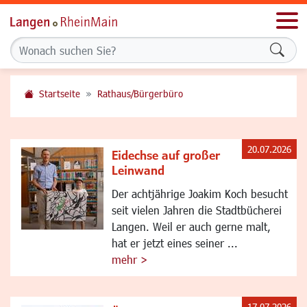
Men
Formu
Startseite
Rathaus/Bürgerbüro
20.07.2026
Eidechse auf großer
Leinwand
Der achtjährige Joakim Koch besucht
seit vielen Jahren die Stadtbücherei
Langen. Weil er auch gerne malt,
hat er jetzt eines seiner ...
mehr >
17.07.2026