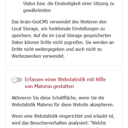
Status bzw. die Eindeutigkeit einer Sitzung zu
Bebauungsplanung
gewährleisten
Umwelt/Klima/Abfall
Das brain-GeoCMS verwendet des Weiteren den
Verkehr/Mobilität
Local Storage, um funktionale Einstellungen zu
Glasfaserausbau
speichern. Auf die im Local Storage gespeicherten
Aktuelle Baustellen
Daten können Dritte nicht zugreifen. Sie werden an
Paddelteich
Dritte nicht weitergegeben und auch nicht zu
CINDY S
Werbezwecken verwendet.
Kultur/Freizeit/Tourismus
Veranstaltungen
Erfassen einer Webstatistik mit Hilfe
Neue Stadthalle Langen
von Matomo gestatten
Stadtporträt
Aktivieren Sie diese Schaltfläche, wenn Sie die
Bäder
Webstatistik Matomo für diese Website akzeptieren.
Musikschule
Volkshochschule
Wenn eine Webstatistik eingerichtet und erlaubt ist,
Stadtbücherei
wird das Besucherverhalten analysiert: "Welche
Stadtarchiv