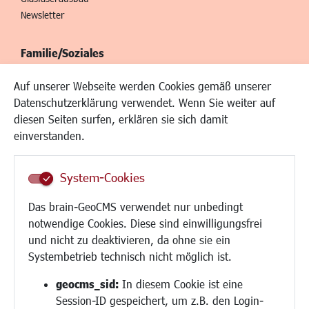
Newsletter
Familie/Soziales
Kinderbetreuung
Auf unserer Webseite werden Cookies gemäß unserer
Kinder und Jugend
Datenschutzerklärung verwendet. Wenn Sie weiter auf
Institutionen für Familien
diesen Seiten surfen, erklären sie sich damit
Frauen
einverstanden.
Senioren/Haltestelle
Inklusion
System-Cookies
Schule
Migration und Zusammenleben
Das brain-GeoCMS verwendet nur unbedingt
Demokratie leben
notwendige Cookies. Diese sind einwilligungsfrei
Ukrainehilfe
und nicht zu deaktivieren, da ohne sie ein
Hilfe für Geflüchtete
Systembetrieb technisch nicht möglich ist.
Religion
geocms_sid:
In diesem Cookie ist eine
Session-ID gespeichert, um z.B. den Login-
Bauen/Umwelt/Mobilität