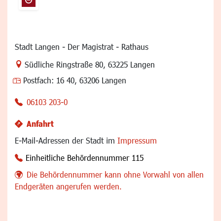
Stadt Langen - Der Magistrat - Rathaus
Link zur Google-Maps Navigation
Südliche Ringstraße 80
,
63225 Langen
Postfach:
16 40, 63206 Langen
06103 203-0
Anfahrt
E-Mail-Adressen der Stadt im
Impressum
Einheitliche Behördennummer 115
Die Behördennummer kann ohne Vorwahl von allen
Endgeräten angerufen werden.