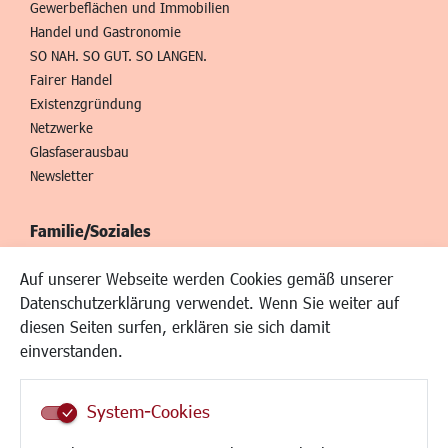
Gewerbeflächen und Immobilien
Handel und Gastronomie
SO NAH. SO GUT. SO LANGEN.
Fairer Handel
Existenzgründung
Netzwerke
Glasfaserausbau
Newsletter
Familie/Soziales
Kinderbetreuung
Auf unserer Webseite werden Cookies gemäß unserer
Kinder und Jugend
Datenschutzerklärung verwendet. Wenn Sie weiter auf
Institutionen für Familien
diesen Seiten surfen, erklären sie sich damit
Frauen
einverstanden.
Senioren/Haltestelle
Inklusion
System-Cookies
Schule
Migration und Zusammenleben