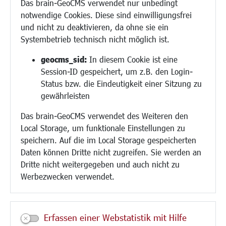
Das brain-GeoCMS verwendet nur unbedingt
Demokratie leben
notwendige Cookies. Diese sind einwilligungsfrei
Ukrainehilfe
und nicht zu deaktivieren, da ohne sie ein
Hilfe für Geflüchtete
Systembetrieb technisch nicht möglich ist.
Religion
geocms_sid:
In diesem Cookie ist eine
Session-ID gespeichert, um z.B. den Login-
Bauen/Umwelt/Mobilität
Status bzw. die Eindeutigkeit einer Sitzung zu
Bebauungsplanung
gewährleisten
Umwelt/Klima/Abfall
Das brain-GeoCMS verwendet des Weiteren den
Verkehr/Mobilität
Local Storage, um funktionale Einstellungen zu
Glasfaserausbau
speichern. Auf die im Local Storage gespeicherten
Aktuelle Baustellen
Daten können Dritte nicht zugreifen. Sie werden an
Paddelteich
Dritte nicht weitergegeben und auch nicht zu
CINDY S
Werbezwecken verwendet.
Kultur/Freizeit/Tourismus
Veranstaltungen
Erfassen einer Webstatistik mit Hilfe
Neue Stadthalle Langen