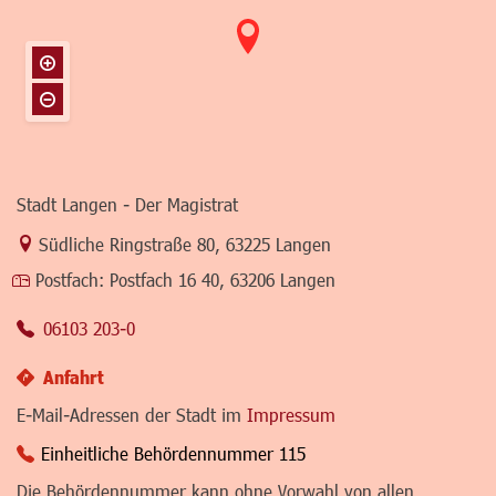
Stadt Langen - Der Magistrat
Link zur Google-Maps Navigation
Südliche Ringstraße 80
,
63225 Langen
Postfach:
Postfach 16 40, 63206 Langen
06103 203-0
Anfahrt
E-Mail-Adressen der Stadt im
Impressum
Einheitliche Behördennummer 115
Die Behördennummer kann ohne Vorwahl von allen