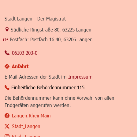
Stadt Langen - Der Magistrat
Link zur Google-Maps Navigation
Südliche Ringstraße 80
,
63225 Langen
Postfach:
Postfach 16 40, 63206 Langen
06103 203-0
Anfahrt
E-Mail-Adressen der Stadt im
Impressum
Einheitliche Behördennummer 115
Die Behördennummer kann ohne Vorwahl von allen
Endgeräten angerufen werden.
Langen.RheinMain
Stadt_Langen
Stadt_Langen