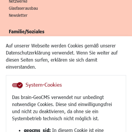
Netzwerke
Glasfaserausbau
Newsletter
Familie/Soziales
Kinderbetreuung
Auf unserer Webseite werden Cookies gemäß unserer
Kinder und Jugend
Datenschutzerklärung verwendet. Wenn Sie weiter auf
Institutionen für Familien
diesen Seiten surfen, erklären sie sich damit
Frauen
einverstanden.
Senioren/Haltestelle
Inklusion
System-Cookies
Schule
Migration und Zusammenleben
Das brain-GeoCMS verwendet nur unbedingt
Demokratie leben
notwendige Cookies. Diese sind einwilligungsfrei
Ukrainehilfe
und nicht zu deaktivieren, da ohne sie ein
Hilfe für Geflüchtete
Systembetrieb technisch nicht möglich ist.
Religion
geocms_sid:
In diesem Cookie ist eine