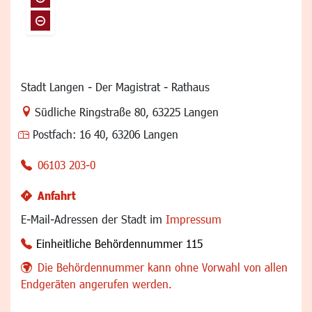
Stadt Langen - Der Magistrat - Rathaus
Link zur Google-Maps Navigation
Südliche Ringstraße 80
,
63225 Langen
Postfach:
16 40, 63206 Langen
06103 203-0
Anfahrt
E-Mail-Adressen der Stadt im
Impressum
Einheitliche Behördennummer 115
Die Behördennummer kann ohne Vorwahl von allen
Endgeräten angerufen werden.