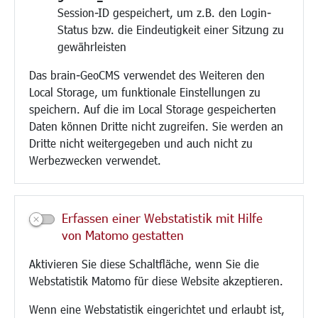
Session-ID gespeichert, um z.B. den Login-
Bauen/Umwelt/Mobilität
Status bzw. die Eindeutigkeit einer Sitzung zu
Bebauungsplanung
gewährleisten
Umwelt/Klima/Abfall
Das brain-GeoCMS verwendet des Weiteren den
Verkehr/Mobilität
Local Storage, um funktionale Einstellungen zu
Glasfaserausbau
speichern. Auf die im Local Storage gespeicherten
Aktuelle Baustellen
Daten können Dritte nicht zugreifen. Sie werden an
Paddelteich
Dritte nicht weitergegeben und auch nicht zu
CINDY S
Werbezwecken verwendet.
Kultur/Freizeit/Tourismus
Veranstaltungen
Erfassen einer Webstatistik mit Hilfe
Neue Stadthalle Langen
von Matomo gestatten
Stadtporträt
Aktivieren Sie diese Schaltfläche, wenn Sie die
Bäder
Webstatistik Matomo für diese Website akzeptieren.
Musikschule
Volkshochschule
Wenn eine Webstatistik eingerichtet und erlaubt ist,
Stadtbücherei