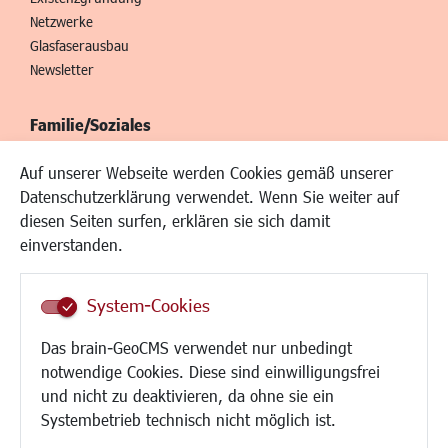
Netzwerke
Glasfaserausbau
Newsletter
Familie/Soziales
Kinderbetreuung
Auf unserer Webseite werden Cookies gemäß unserer
Kinder und Jugend
Datenschutzerklärung verwendet. Wenn Sie weiter auf
Institutionen für Familien
diesen Seiten surfen, erklären sie sich damit
Frauen
einverstanden.
Senioren/Haltestelle
Inklusion
System-Cookies
Schule
Migration und Zusammenleben
Das brain-GeoCMS verwendet nur unbedingt
Demokratie leben
notwendige Cookies. Diese sind einwilligungsfrei
Ukrainehilfe
und nicht zu deaktivieren, da ohne sie ein
Hilfe für Geflüchtete
Systembetrieb technisch nicht möglich ist.
Religion