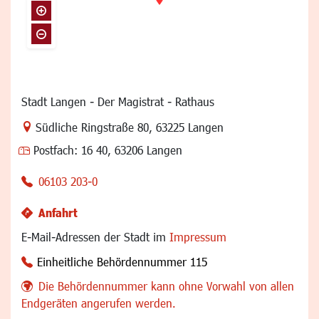
Stadt Langen - Der Magistrat - Rathaus
Link zur Google-Maps Navigation
Südliche Ringstraße 80
,
63225 Langen
Postfach:
16 40, 63206 Langen
06103 203-0
Anfahrt
E-Mail-Adressen der Stadt im
Impressum
Einheitliche Behördennummer 115
Die Behördennummer kann ohne Vorwahl von allen
Endgeräten angerufen werden.