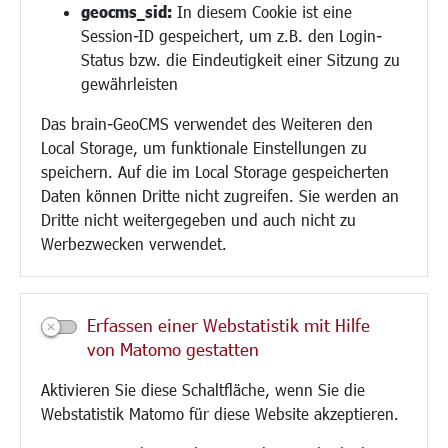
geocms_sid:
In diesem Cookie ist eine
Session-ID gespeichert, um z.B. den Login-
Bauen/Umwelt/Mobilität
Status bzw. die Eindeutigkeit einer Sitzung zu
Bebauungsplanung
gewährleisten
Umwelt/Klima/Abfall
Das brain-GeoCMS verwendet des Weiteren den
Verkehr/Mobilität
Local Storage, um funktionale Einstellungen zu
Glasfaserausbau
speichern. Auf die im Local Storage gespeicherten
Aktuelle Baustellen
Daten können Dritte nicht zugreifen. Sie werden an
Paddelteich
Dritte nicht weitergegeben und auch nicht zu
CINDY S
Werbezwecken verwendet.
Kultur/Freizeit/Tourismus
Veranstaltungen
Erfassen einer Webstatistik mit Hilfe
Neue Stadthalle Langen
von Matomo gestatten
Stadtporträt
Aktivieren Sie diese Schaltfläche, wenn Sie die
Bäder
Webstatistik Matomo für diese Website akzeptieren.
Musikschule
Volkshochschule