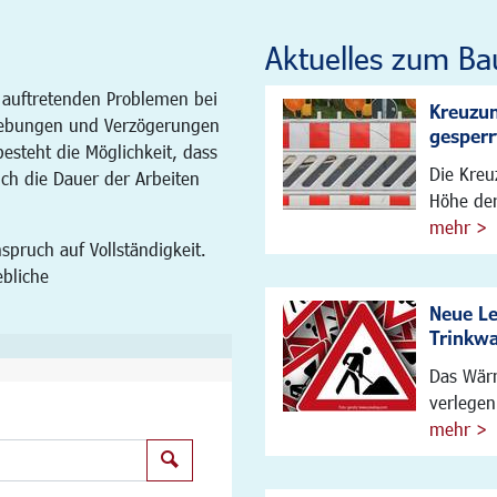
Aktuelles zum Ba
 auftretenden Problemen bei
Kreuzun
ebungen und Verzögerungen
gesperr
steht die Möglichkeit, dass
Die Kreu
ich die Dauer der Arbeiten
Höhe der
mehr >
spruch auf Vollständigkeit.
ebliche
Neue L
Trinkw
Das Wärm
verlegen
mehr >
Suchen