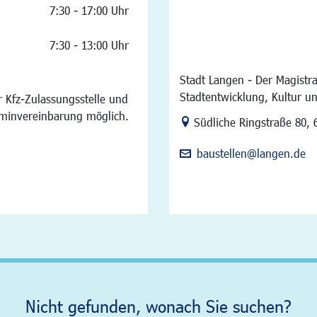
7:30 - 17:00 Uhr
7:30 - 13:00 Uhr
Stadt Langen - Der Magistra
Stadtentwicklung, Kultur u
 Kfz-Zulassungsstelle und
rminvereinbarung möglich.
Link zur Google-Maps Na
Südliche Ringstraße 80
,
baustellen@langen.de
Nicht gefunden, wonach Sie suchen?