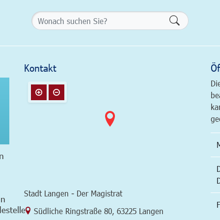
Formularsch
Kontakt
Öf
Di
be
ka
ge
n
Stadt Langen - Der Magistrat
in
F
estelle
Link zur Google-Maps Navigation
Südliche Ringstraße 80
,
63225 Langen