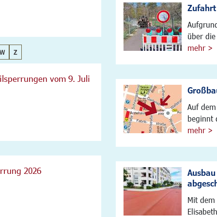
Zufahrt
Aufgrund
über die 
mehr >
W
Z
lsperrungen vom 9. Juli
Großbau
Auf dem 
beginnt 
mehr >
errung 2026
Ausbau 
abgesc
Mit dem 
Elisabet