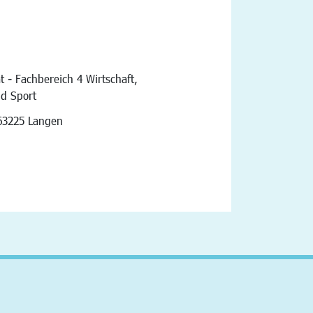
t - Fachbereich 4 Wirtschaft,
nd Sport
vigation
63225 Langen