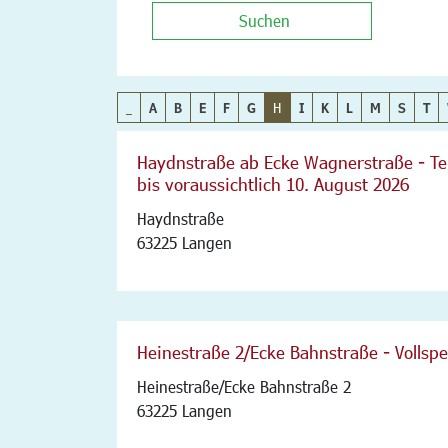
Suchen
_
A
B
E
F
G
H
I
K
L
M
S
T
Haydnstraße ab Ecke Wagnerstraße - Tei
bis voraussichtlich 10. August 2026
Haydnstraße
63225 Langen
Heinestraße 2/Ecke Bahnstraße - Vollsp
Heinestraße/Ecke Bahnstraße 2
63225 Langen