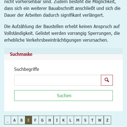
nicht vorhersehbar sind. Zudem besteht die Möglichkeit,
dass sich ein weiterer Bauabschnitt anschließt und sich die
Dauer der Arbeiten dadurch signifikant verlängert.
Die Aufzählung der Baustellen erhebt keinen Anspruch auf
Vollständigkeit. Gelistet werden vorrangig Sperrungen, die
erhebliche Verkehrsbeeinträchtigungen verursachen.
Suchmaske
Suchbegriffe
Suchen
Suchen
_
A
B
E
F
G
H
I
K
L
M
S
T
W
Z