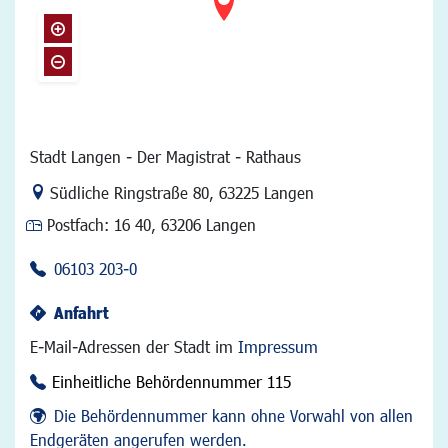
Stadt Langen - Der Magistrat - Rathaus
Link zur Google-Maps Navigation
Südliche Ringstraße 80
,
63225 Langen
Postfach:
16 40, 63206 Langen
06103 203-0
Anfahrt
E-Mail-Adressen der Stadt im
Impressum
Einheitliche Behördennummer 115
Die Behördennummer kann ohne Vorwahl von allen
Endgeräten angerufen werden.