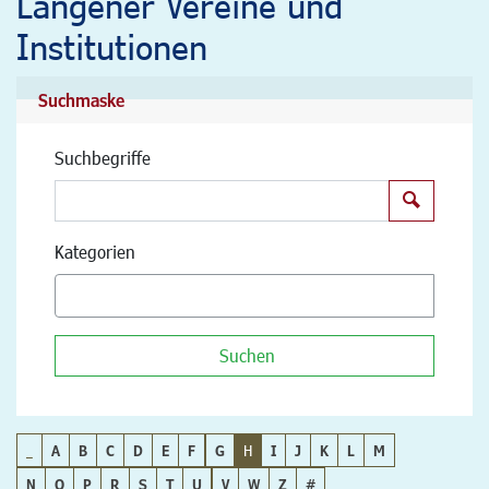
Langener Vereine und
Institutionen
Suchmaske
Suchbegriffe
Suchen
Kategorien
Suchen
_
A
B
C
D
E
F
G
H
I
J
K
L
M
N
O
P
R
S
T
U
V
W
Z
#