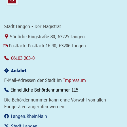
Stadt Langen - Der Magistrat
Link zur Google-Maps Navigation
Südliche Ringstraße 80
,
63225 Langen
Postfach:
Postfach 16 40, 63206 Langen
06103 203-0
Anfahrt
E-Mail-Adressen der Stadt im
Impressum
Einheitliche Behördennummer 115
Die Behördennummer kann ohne Vorwahl von allen
Endgeräten angerufen werden.
Langen.RheinMain
Stadt_Langen