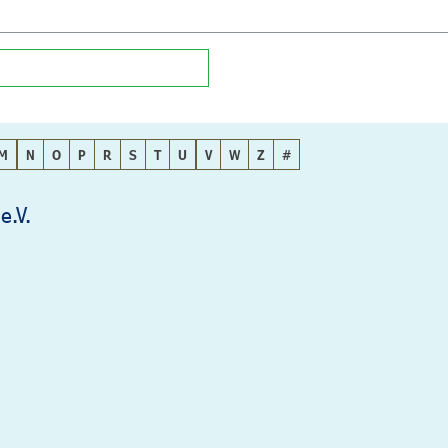
M
N
O
P
R
S
T
U
V
W
Z
#
e.V.