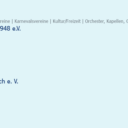
eine | Karnevalsvereine | Kultur/Freizeit | Orchester, Kapelle
948 e.V.
h e. V.