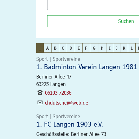
Suchen
_
A
B
C
D
E
F
G
H
I
J
K
L
Sport | Sportvereine
1. Badminton-Verein Langen 1981 
Berliner Allee 47
63225
Langen
06103 72036
chdutschei@web.de
Sport | Sportvereine
1. FC Langen 1903 e.V.
Geschäftsstelle: Berliner Allee 73