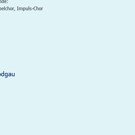
nde:
pelchor, Impuls-Chor
odgau