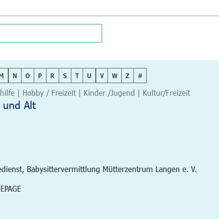
M
N
O
P
R
S
T
U
V
W
Z
#
hilfe | Hobby / Freizeit | Kinder /Jugend | Kultur/Freizeit
 und Alt
edienst, Babysittervermittlung Mütterzentrum Langen e. V.
MEPAGE