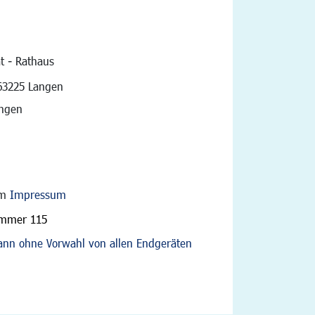
t - Rathaus
vigation
63225 Langen
angen
im
Impressum
ummer 115
nn ohne Vorwahl von allen Endgeräten