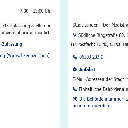
7:30 - 13:00 Uhr
Stadt Langen - Der Magistra
 Kfz-Zulassungsstelle und
rminvereinbarung möglich.
Link zur Google-Maps Na
Südliche Ringstraße 80
,
z-Zulassung
Postfach:
16 40, 63206 L
sung (Wunschkennzeichen)
06103 203-0
Anfahrt
E-Mail-Adressen der Stadt 
Einheitliche Behördenn
Die Behördennummer ka
angerufen werden.