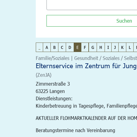
Suchen
_
A
B
C
D
E
F
G
H
I
J
K
L
Familie/Soziales | Gesundheit / Soziales / Selbst
Elternservice im Zentrum für Jung
(ZenJA)
Zimmerstraße 3
63225
Langen
Dienstleistungen:
Kinderbetreuung in Tagespflege, Familienpfleg
AKTUELLER FLOHMARKTKALENDER AUF DER HO
Beratungstermine nach Vereinbarung