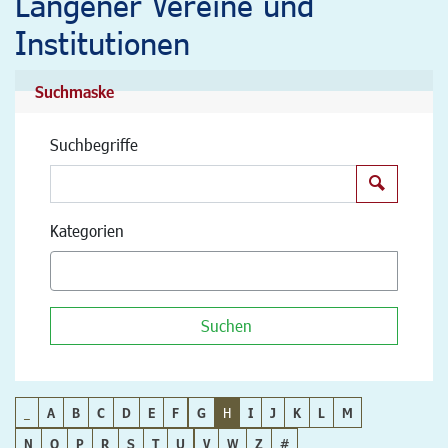
Langener Vereine und
Institutionen
Suchmaske
Suchbegriffe
Suchen
Kategorien
Suchen
_
A
B
C
D
E
F
G
H
I
J
K
L
M
N
O
P
R
S
T
U
V
W
Z
#