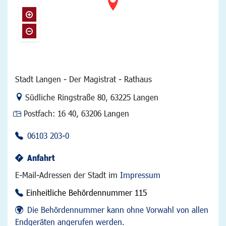
Stadt Langen - Der Magistrat - Rathaus
Link zur Google-Maps Navigation
Südliche Ringstraße 80
,
63225 Langen
Postfach:
16 40, 63206 Langen
06103 203-0
Anfahrt
E-Mail-Adressen der Stadt im
Impressum
Einheitliche Behördennummer 115
Die Behördennummer kann ohne Vorwahl von allen
Endgeräten angerufen werden.