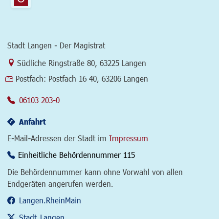
Stadt Langen - Der Magistrat
Link zur Google-Maps Navigation
Südliche Ringstraße 80
,
63225 Langen
Postfach:
Postfach 16 40, 63206 Langen
06103 203-0
Anfahrt
E-Mail-Adressen der Stadt im
Impressum
Einheitliche Behördennummer 115
Die Behördennummer kann ohne Vorwahl von allen
Endgeräten angerufen werden.
Langen.RheinMain
Stadt_Langen