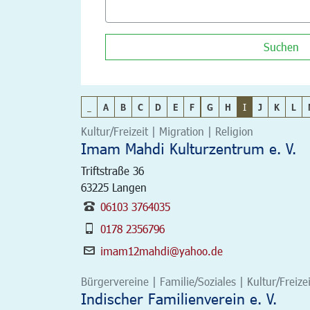
Suchen
_
A
B
C
D
E
F
G
H
I
J
K
L
Kultur/Freizeit | Migration | Religion
Imam Mahdi Kulturzentrum e. V.
Triftstraße 36
63225
Langen
06103 3764035
0178 2356796
imam12mahdi@yahoo.de
Bürgervereine | Familie/Soziales | Kultur/Freizei
Indischer Familienverein e. V.