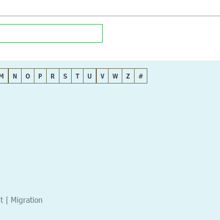
M
N
O
P
R
S
T
U
V
W
Z
#
t | Migration