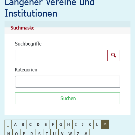
Langener Vereine und
Institutionen
Suchmaske
Suchbegriffe
Suchen
Kategorien
Suchen
_
A
B
C
D
E
F
G
H
I
J
K
L
M
N
O
P
R
S
T
U
V
W
Z
#