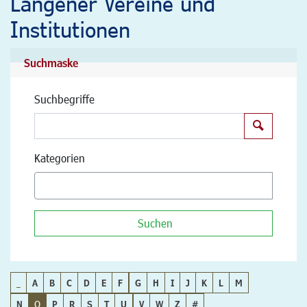
Langener Vereine und
Institutionen
Suchmaske
Suchbegriffe
Suchen
Kategorien
Suchen
_
A
B
C
D
E
F
G
H
I
J
K
L
M
N
O
P
R
S
T
U
V
W
Z
#