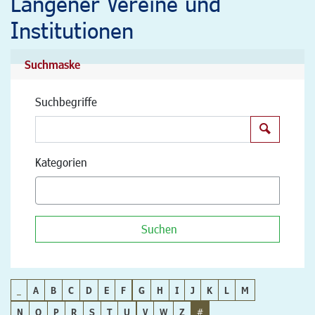
Langener Vereine und
Institutionen
Suchmaske
Suchbegriffe
Suchen
Kategorien
Suchen
_
A
B
C
D
E
F
G
H
I
J
K
L
M
N
O
P
R
S
T
U
V
W
Z
#