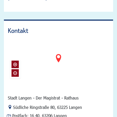
Kontakt
Stadt Langen - Der Magistrat - Rathaus
Link zur Google-Maps Navigation
Südliche Ringstraße 80
,
63225 Langen
Postfach:
16 40, 63206 Langen