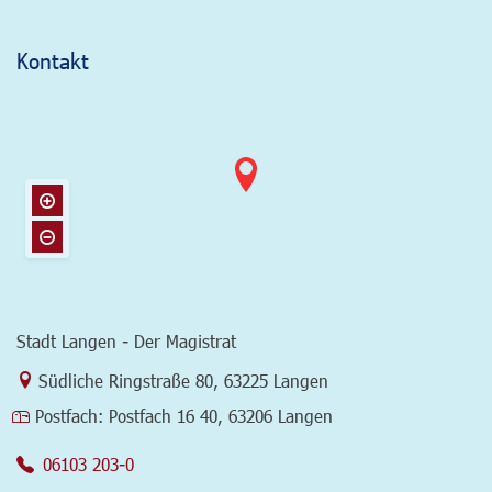
Kontakt
Stadt Langen - Der Magistrat
Link zur Google-Maps Navigation
Südliche Ringstraße 80
,
63225 Langen
Postfach:
Postfach 16 40, 63206 Langen
06103 203-0