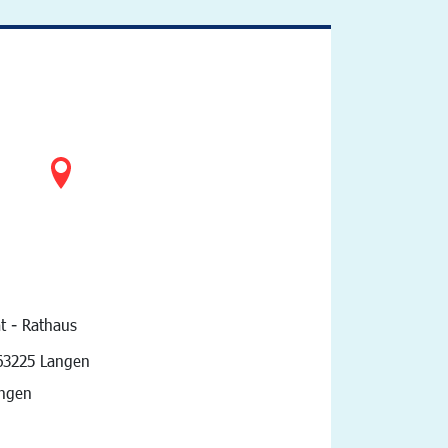
t - Rathaus
vigation
63225 Langen
angen