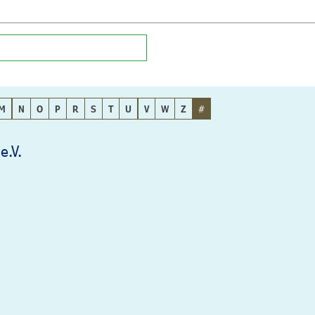
M
N
O
P
R
S
T
U
V
W
Z
#
e.V.