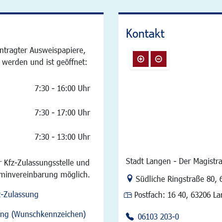
Kontakt
ntragter Ausweispapiere,
 werden und ist geöffnet:
7:30 - 16:00 Uhr
7:30 - 17:00 Uhr
7:30 - 13:00 Uhr
Stadt Langen - Der Magistra
 Kfz-Zulassungsstelle und
rminvereinbarung möglich.
Link zur Google-Maps Na
Südliche Ringstraße 80
,
z-Zulassung
Postfach:
16 40, 63206 L
sung (Wunschkennzeichen)
06103 203-0