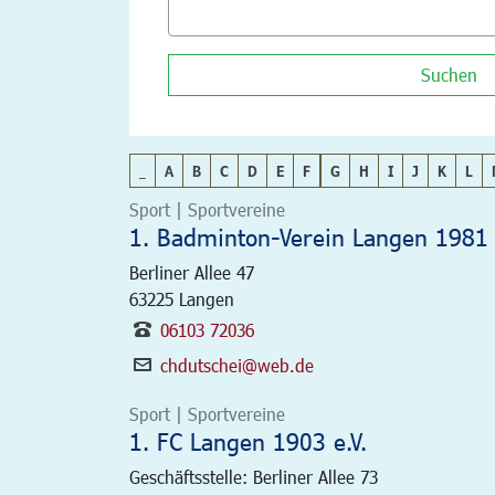
Suchen
_
A
B
C
D
E
F
G
H
I
J
K
L
Sport | Sportvereine
1. Badminton-Verein Langen 1981 
Berliner Allee 47
63225
Langen
06103 72036
chdutschei@web.de
Sport | Sportvereine
1. FC Langen 1903 e.V.
Geschäftsstelle: Berliner Allee 73