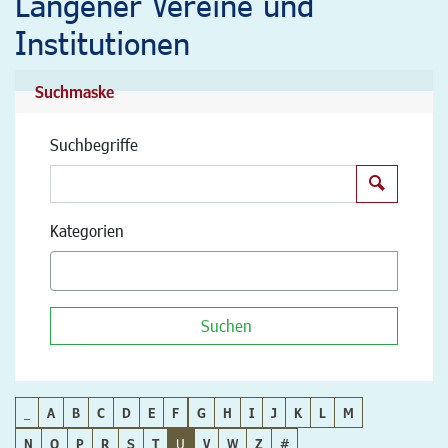
Langener Vereine und
Institutionen
Suchmaske
Suchbegriffe
Suchen
Kategorien
Suchen
_
A
B
C
D
E
F
G
H
I
J
K
L
M
N
O
P
R
S
T
U
V
W
Z
#