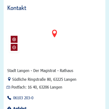
Kontakt
Stadt Langen - Der Magistrat - Rathaus
Link zur Google-Maps Navigation
Südliche Ringstraße 80
,
63225 Langen
Postfach:
16 40, 63206 Langen
06103 203-0
Anfahrt