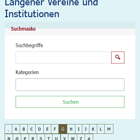
Langener Vereine und
Institutionen
Suchmaske
Suchbegriffe
Suchen
Kategorien
Suchen
_
A
B
C
D
E
F
G
H
I
J
K
L
M
N
O
P
R
S
T
U
V
W
Z
#