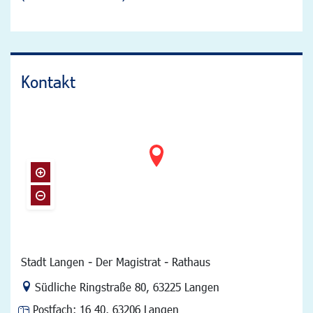
Kontakt
Stadt Langen - Der Magistrat - Rathaus
Link zur Google-Maps Navigation
Südliche Ringstraße 80
,
63225 Langen
Postfach:
16 40, 63206 Langen