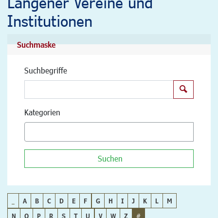
Langener Vereine und
Institutionen
Suchmaske
Suchbegriffe
Suchen
Kategorien
Suchen
_
A
B
C
D
E
F
G
H
I
J
K
L
M
N
O
P
R
S
T
U
V
W
Z
#