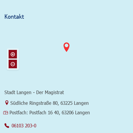
Kontakt
Stadt Langen - Der Magistrat
Link zur Google-Maps Navigation
Südliche Ringstraße 80
,
63225 Langen
Postfach:
Postfach 16 40, 63206 Langen
06103 203-0