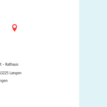
t - Rathaus
vigation
63225 Langen
angen