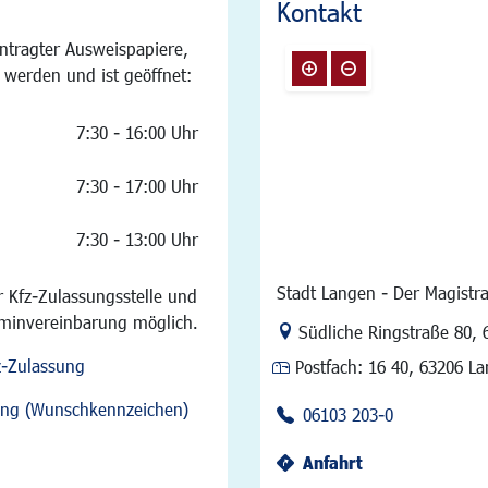
Kontakt
ntragter Ausweispapiere,
 werden und ist geöffnet:
7:30 - 16:00 Uhr
7:30 - 17:00 Uhr
7:30 - 13:00 Uhr
Stadt Langen - Der Magistra
 Kfz-Zulassungsstelle und
rminvereinbarung möglich.
Link zur Google-Maps Na
Südliche Ringstraße 80
,
z-Zulassung
Postfach:
16 40, 63206 L
sung (Wunschkennzeichen)
06103 203-0
Anfahrt