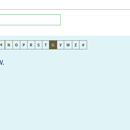
M
N
O
P
R
S
T
U
V
W
Z
#
V.