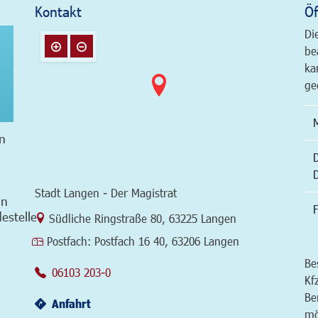
Kontakt
Öf
Di
be
ka
ge
n
Stadt Langen - Der Magistrat
in
F
estelle
Link zur Google-Maps Navigation
Südliche Ringstraße 80
,
63225 Langen
Postfach:
Postfach 16 40, 63206 Langen
Be
06103 203-0
Kf
Be
Anfahrt
mö