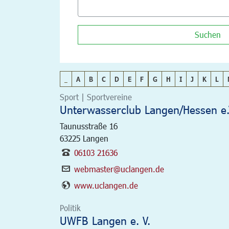
Suchen
_
A
B
C
D
E
F
G
H
I
J
K
L
Sport | Sportvereine
Unterwasserclub Langen/Hessen e.
Taunusstraße 16
63225
Langen
06103 21636
webmaster@uclangen.de
www.uclangen.de
Politik
UWFB Langen e. V.