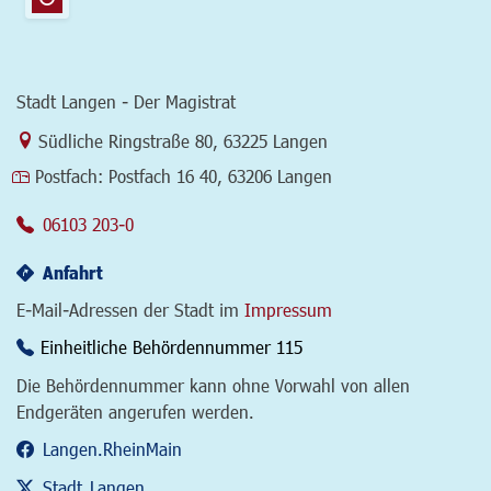
Stadt Langen - Der Magistrat
Link zur Google-Maps Navigation
Südliche Ringstraße 80
,
63225 Langen
Postfach:
Postfach 16 40, 63206 Langen
06103 203-0
Anfahrt
E-Mail-Adressen der Stadt im
Impressum
Einheitliche Behördennummer 115
Die Behördennummer kann ohne Vorwahl von allen
Endgeräten angerufen werden.
Langen.RheinMain
Stadt_Langen