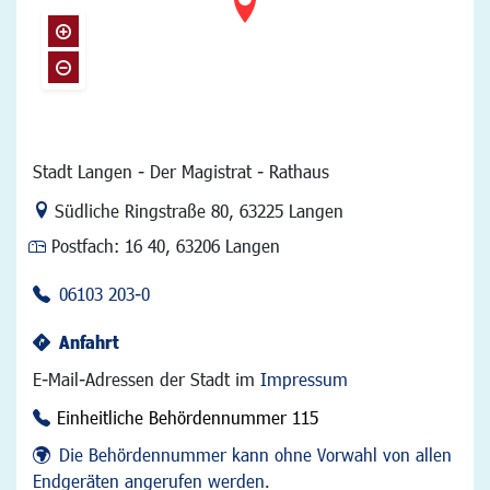
Stadt Langen - Der Magistrat - Rathaus
Link zur Google-Maps Navigation
Südliche Ringstraße 80
,
63225 Langen
Postfach:
16 40, 63206 Langen
06103 203-0
Anfahrt
E-Mail-Adressen der Stadt im
Impressum
Einheitliche Behördennummer 115
Die Behördennummer kann ohne Vorwahl von allen
Endgeräten angerufen werden.