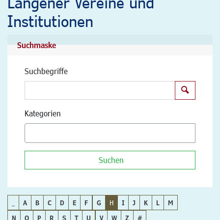
Langener Vereine und
Institutionen
Suchmaske
Suchbegriffe
Suchen
Kategorien
Suchen
_
A
B
C
D
E
F
G
H
I
J
K
L
M
N
O
P
R
S
T
U
V
W
Z
#