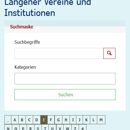
Langener Vereine und
Institutionen
Suchmaske
Suchbegriffe
Suchen
Kategorien
Suchen
_
A
B
C
D
E
F
G
H
I
J
K
L
M
N
O
P
R
S
T
U
V
W
Z
#