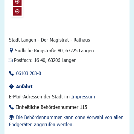
Stadt Langen - Der Magistrat - Rathaus
Link zur Google-Maps Navigation
Südliche Ringstraße 80
,
63225 Langen
Postfach:
16 40, 63206 Langen
06103 203-0
Anfahrt
E-Mail-Adressen der Stadt im
Impressum
Einheitliche Behördennummer 115
Die Behördennummer kann ohne Vorwahl von allen
Endgeräten angerufen werden.